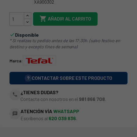
XA900302
49TF0008

AÑADIR AL CARRITO
Disponible

* Si realizas tu pedido antes de las 17:30h. (salvo festivo en
destino y excepto fines de semana)
Marca:
?
CONTACTAR SOBRE ESTE PRODUCTO
¿TIENES DUDAS?
phone
Contacta con nosotros en el
981 866 708
.
ATENCIÓN VÍA
WHATSAPP
chat
Escríbenos al
620 039 836
.