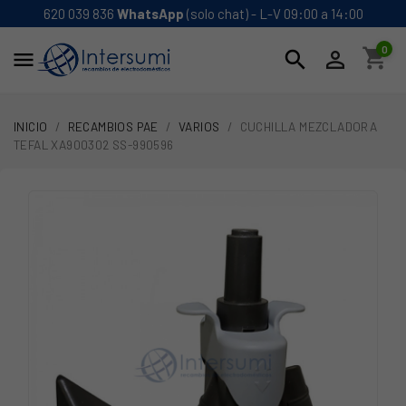
620 039 836
WhatsApp
(solo chat) - L-V 09:00 a 14:00
0
shopping_cart
search


INICIO
RECAMBIOS PAE
VARIOS
CUCHILLA MEZCLADORA
TEFAL XA900302 SS-990596