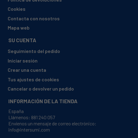
ROWENTA, RO572711410
Cookies
ROWENTA, RO5727EA410
Contacta con nosotros
ROWENTA, RO573711410
Mapa web
ROWENTA, RO5761EA410
SU CUENTA
ROWENTA, RO576211410
Seguimiento del pedido
ROWENTA, RO5767EA410
Iniciar sesión
ROWENTA, RO5777EA410
Crear una cuenta
ROWENTA, RO582011410
Tus ajustes de cookies
ROWENTA, RO582011411
Cancelar o devolver un pedido
ROWENTA, RO582201410
ROWENTA, RO582201411
INFORMACIÓN DE LA TIENDA
ROWENTA, RO582501410
España
Llámenos:
881 240 057
ROWENTA, RO582501411
Envíenos un mensaje de correo electrónico:
info@intersumi.com
ROWENTA, RO582511411