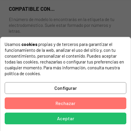
COMPATIBLE CON...
El número de modelo lo encontrarás en la etiqueta de tu
electrodoméstico. Suele estar formado por números y
letras.
Usamos
cookies
propias y de terceros para garantizar el
funcionamiento de la web, analizar el uso del sitio y, con tu
consentimiento, personalizar el contenido. Puedes aceptar
PALA MEZCLADORA FREIDORA TEFAL SS-990596
todas las cookies, rechazarlas o configurar tus preferencias en
cualquier momento. Para más información, consulta nuestra
ARNO, FZ70005312A
política de cookies.
ARNO, FZ70005312B
Configurar
ARNO, FZ70005312C
ARNO, FZ70005312D
Rechazar
ARNO, FZ70005412A
ARNO, FZ70005412B
Aceptar
ARNO, FZ70005412C