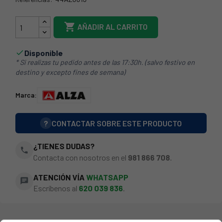
44AZ0013

AÑADIR AL CARRITO
Disponible

* Si realizas tu pedido antes de las 17:30h. (salvo festivo en
destino y excepto fines de semana)
Marca:
?
CONTACTAR SOBRE ESTE PRODUCTO
¿TIENES DUDAS?
phone
Contacta con nosotros en el
981 866 708
.
ATENCIÓN VÍA
WHATSAPP
chat
Escríbenos al
620 039 836
.