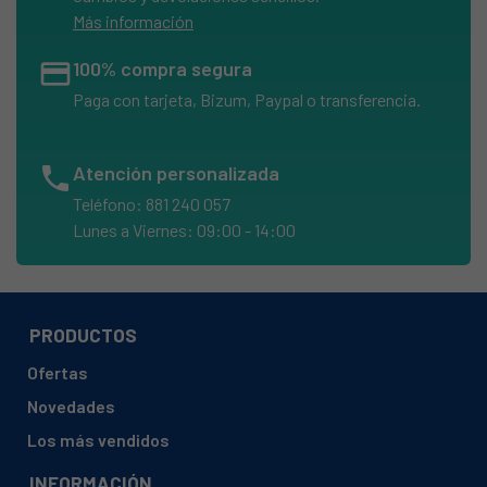
Más información
credit_card
100% compra segura
Paga con tarjeta, Bizum, Paypal o transferencia.
phone
Atención personalizada
Teléfono: 881 240 057
Lunes a Viernes: 09:00 - 14:00
PRODUCTOS
Ofertas
Novedades
Los más vendidos
INFORMACIÓN