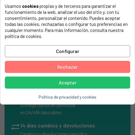
Usamos
cookies
propias y de terceros para garantizar el
COMPATIBLE CON...
funcionamiento de la web, analizar el uso del sitio y, con tu
El número de modelo lo encontrarás en la etiqueta de tu
consentimiento, personalizar el contenido. Puedes aceptar
electrodoméstico. Suele estar formado por números y
todas las cookies, rechazarlas o configurar tus preferencias en
letras.
cualquier momento. Para más información, consulta nuestra
política de cookies.
Configurar
CORREDERA MANGO SUPERIOR ALZA
Rechazar
Aceptar
local_shipping
Envíos Express
Política de privacidad y cookies
Entrega rápida en península
en 24/48h laborables
sync_alt
14 días cambios y devoluciones
Cambios y devoluciones sencillos.