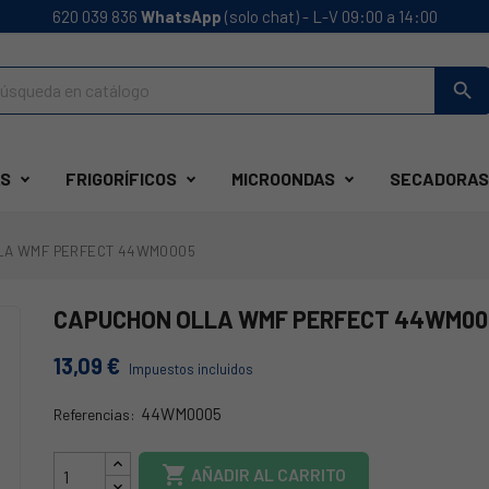
620 039 836
WhatsApp
(solo chat) - L-V 09:00 a 14:00
search
S
FRIGORÍFICOS
MICROONDAS
SECADORAS
LA WMF PERFECT 44WM0005
CAPUCHON OLLA WMF PERFECT 44WM00
13,09 €
Impuestos incluidos
44WM0005
Referencias:
44WM0005A

AÑADIR AL CARRITO