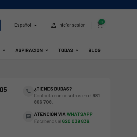
0
shopping_cart


Español
Iniciar sesión
ASPIRACIÓN
TODAS
BLOG
05
¿TIENES DUDAS?
phone
Contacta con nosotros en el
981
866 708
.
ATENCIÓN VÍA
WHATSAPP
chat
Escríbenos al
620 039 836
.