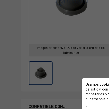
Imagen orientativa. Puede variar a criterio del
fabricante.
Usamos
cook
del sitio y, c
rechazarlas o 
nuestra polític
COMPATIBLE CON...