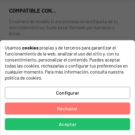
COMPATIBLE CON...
El número de modelo lo encontrarás en la etiqueta de tu
electrodoméstico. Suele estar formado por números y
letras.
Usamos
cookies
propias y de terceros para garantizar el
funcionamiento de la web, analizar el uso del sitio y, con tu
consentimiento, personalizar el contenido. Puedes aceptar
CONDENSADOR ANTIPARASITARIO LAVAVAJILLAS BALAY,
todas las cookies, rechazarlas o configurar tus preferencias en
BOSCH, SIEMENS, CON TERMINALES, Articulo Sustitutivo:
cualquier momento. Para más información, consulta nuestra
12028411. 56018000028 D3. 5600026118.
política de cookies.
AEG, 859950060650 LK 200
Configurar
AEG, 859950088700 LAV.550 KU
AEG, 859950088760 LAVATH 550 KU
Rechazar
AEG, 859950089800 LAVATH.550 KU
Aceptar
AEG, 859950093480 550KU LAVATH.
AEG, 859952805940 LAVATH.550KWS