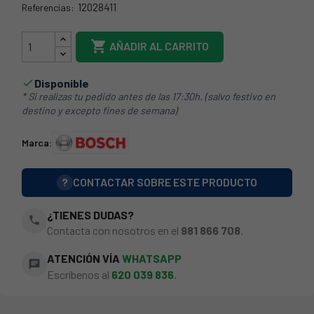
12028411
Referencias:
12028411

AÑADIR AL CARRITO
Disponible

* Si realizas tu pedido antes de las 17:30h. (salvo festivo en
destino y excepto fines de semana)
Marca:
?
CONTACTAR SOBRE ESTE PRODUCTO
¿TIENES DUDAS?
phone
Contacta con nosotros en el
981 866 708
.
ATENCIÓN VÍA
WHATSAPP
chat
Escríbenos al
620 039 836
.