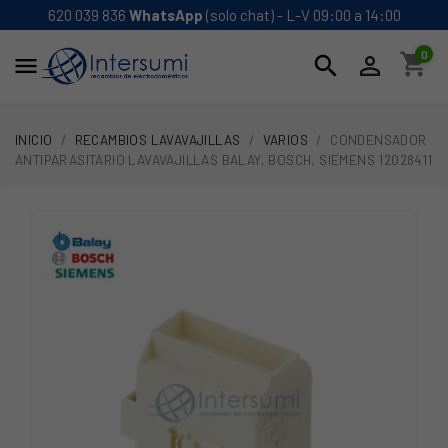
620 039 836
WhatsApp
(solo chat) - L-V 09:00 a 14:00
0
shopping_cart
search


INICIO
RECAMBIOS LAVAVAJILLAS
VARIOS
CONDENSADOR
ANTIPARASITARIO LAVAVAJILLAS BALAY, BOSCH, SIEMENS 12028411