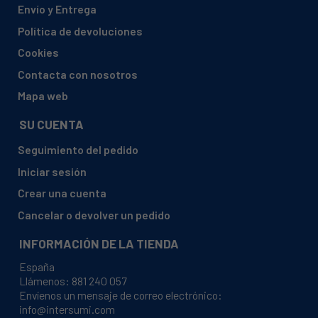
Envío y Entrega
ALGOR, 854583801410 ADL 838/2 WH
Política de devoluciones
ALGOR, 854583801420 ADL 838/2 AV
Cookies
ALGOR, 854583801430 ADL 838/2 NB
Contacta con nosotros
ALGOR, 854583801440 ADL 838/2 IN
Mapa web
ALPROMEDICAL, ATS-110/32
SU CUENTA
ALPROMEDICAL, ATS-110/36
Seguimiento del pedido
ALPROMEDICAL, ATS-110/37
Iniciar sesión
ALPROMEDICAL, ATS-110/42
Crear una cuenta
ALPROMEDICAL, ATS-110/44
Cancelar o devolver un pedido
ATAG, SHVATN1/06
INFORMACIÓN DE LA TIENDA
ATAG, SHVATN1/07
España
ATAG, SHVATN1/12
Llámenos:
881 240 057
Envíenos un mensaje de correo electrónico:
ATAG, SHVATN1/13
info@intersumi.com
ATAG, SHVATN1/19