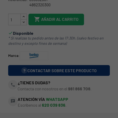
4862320300
895092861

AÑADIR AL CARRITO
Disponible

* Si realizas tu pedido antes de las 17:30h. (salvo festivo en
destino y excepto fines de semana)
Marca:
?
CONTACTAR SOBRE ESTE PRODUCTO
¿TIENES DUDAS?
phone
Contacta con nosotros en el
981 866 708
.
ATENCIÓN VÍA
WHATSAPP
chat
Escríbenos al
620 039 836
.