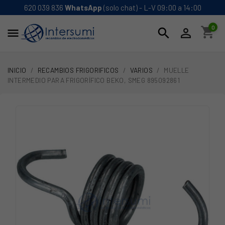
620 039 836
WhatsApp
(solo chat) - L-V 09:00 a 14:00
0
shopping_cart
search


INICIO
RECAMBIOS FRIGORIFICOS
VARIOS
MUELLE
INTERMEDIO PARA FRIGORÍFICO BEKO, SMEG 895092861