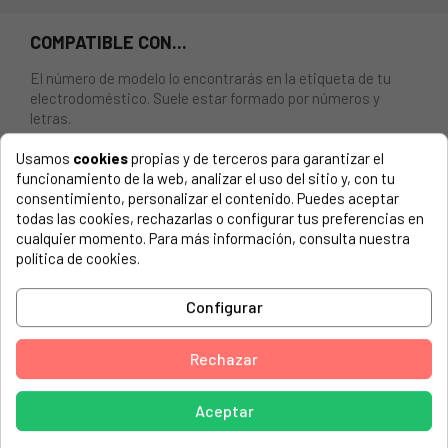
COMPATIBLE CON...
El número de modelo lo encontrarás en la etiqueta de tu
electrodoméstico. Suele estar formado por números y
letras.
Usamos
cookies
propias y de terceros para garantizar el
funcionamiento de la web, analizar el uso del sitio y, con tu
consentimiento, personalizar el contenido. Puedes aceptar
MUELLE INTERMEDIO PARA FRIGORÍFICO BEKO, SMEG
todas las cookies, rechazarlas o configurar tus preferencias en
cualquier momento. Para más información, consulta nuestra
SMEG, FQ55FXE 7273643182
política de cookies.
ADARAD, NGS50
Configurar
ARCELIK, 2485 CEI
ARCELIK, 2485 CEIY
Rechazar
ARCELIK, 8844 SBS NF
Aceptar
ARCELIK, 8845 DNM