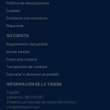
BEKO, GNE 104610X
Política de devoluciones
BEKO, GNE 114610 FX
Cookies
BEKO, GNE 114610X
Contacta con nosotros
BEKO, GNE 114612 X
Mapa web
BEKO, GNE 114670 X
SU CUENTA
BEKO, GNE 114781 X
Seguimiento del pedido
BEKO, GNE 134750 X
Iniciar sesión
BEKO, GNE 144750 X
Crear una cuenta
BEKO, GNE 57700 W
Tus ajustes de cookies
BEKO, GNE 57700 X
Cancelar o devolver un pedido
BEKO, GNE 60021 X
INFORMACIÓN DE LA TIENDA
BEKO, GNE 60500 X
España
BEKO, GNE 60500 X1
Llámenos:
881 240 057
Envíenos un mensaje de correo electrónico:
BEKO, GNE 60520 DX
info@intersumi.com