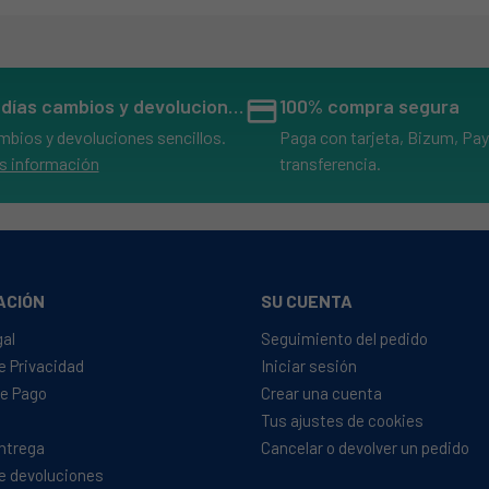
14 días cambios y devoluciones
credit_card
100% compra segura
mbios y devoluciones sencillos.
Paga con tarjeta, Bizum, Pay
s información
transferencia.
ACIÓN
SU CUENTA
gal
Seguimiento del pedido
de Privacidad
Iniciar sesión
e Pago
Crear una cuenta
Tus ajustes de cookies
Entrega
Cancelar o devolver un pedido
SIDEKA
de devoluciones