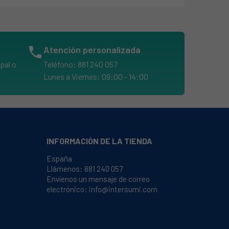
phone
Atención personalizada
pal o
Teléfono: 881 240 057
Lunes a Viernes: 09:00 - 14:00
INFORMACIÓN DE LA TIENDA
España
Llámenos:
881 240 057
Envíenos un mensaje de correo
electrónico:
info@intersumi.com