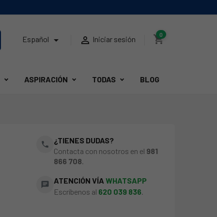
0
shopping_cart


Español
Iniciar sesión
ASPIRACIÓN
TODAS
BLOG
¿TIENES DUDAS?
phone
Contacta con nosotros en el
981
866 708
.
ATENCIÓN VÍA
WHATSAPP
chat
Escríbenos al
620 039 836
.