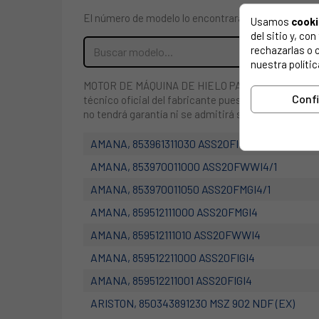
El número de modelo lo encontrarás en la etiqueta 
Usamos
cook
del sitio y, c
rechazarlas o 
nuestra polític
MOTOR DE MÁQUINA DE HIELO PARA FRIGORÍFICO WHI
Conf
técnico oficial del fabricante pues requiere de co
no tendrá garantía ni se admitirá su devolución
AMANA, 853961311030 ASS20FIGI4/1
AMANA, 853970011000 ASS20FWWI4/1
AMANA, 853970011050 ASS20FMGI4/1
AMANA, 859512111000 ASS20FMGI4
AMANA, 859512111010 ASS20FWWI4
AMANA, 859512211000 ASS20FIGI4
AMANA, 859512211001 ASS20FIGI4
ARISTON, 850343891230 MSZ 902 NDF (EX)