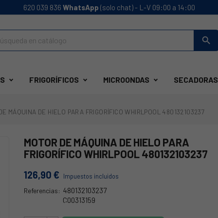
620 039 836
WhatsApp
(solo chat) - L-V 09:00 a 14:00
search
S
FRIGORÍFICOS
MICROONDAS
SECADORAS
DE MÁQUINA DE HIELO PARA FRIGORÍFICO WHIRLPOOL 480132103237
MOTOR DE MÁQUINA DE HIELO PARA
FRIGORÍFICO WHIRLPOOL 480132103237
126,90 €
Impuestos incluidos
480132103237
Referencias:
C00313159
480132103237