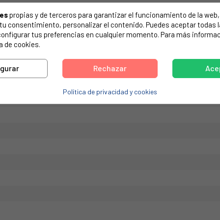
de tu electrodoméstico. Suele estar formado por números y letras.
ies
propias y de terceros para garantizar el funcionamiento de la web, 
on tu consentimiento, personalizar el contenido. Puedes aceptar todas 
configurar tus preferencias en cualquier momento. Para más informac
a de cookies.
RLPOOL 480132103237, 461958805361, W10310114. La colocación y r
igurar
Rechazar
Ace
nocimientos técnicos. una mala colocación por parte del comprador, pu
Política de privacidad y cookies