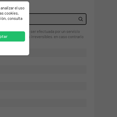
analizar el uso
las cookies,
ión, consulta
eparación debe ser efectuada por un servicio
ptar
ede causar daños irreversibles. en caso contrario