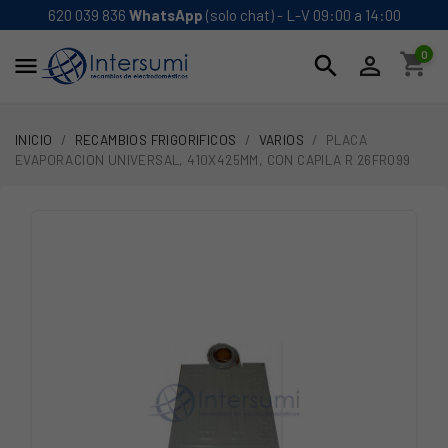
620 039 836
WhatsApp
(solo chat) - L-V 09:00 a 14:00
0
shopping_cart
search


INICIO
RECAMBIOS FRIGORIFICOS
VARIOS
PLACA
EVAPORACION UNIVERSAL, 410X425MM, CON CAPILA R 26FR099