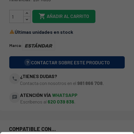
26FR099

AÑADIR AL CARRITO
Últimas unidades en stock

Marca:
?
CONTACTAR SOBRE ESTE PRODUCTO
¿TIENES DUDAS?
phone
Contacta con nosotros en el
981 866 708
.
ATENCIÓN VÍA
WHATSAPP
chat
Escríbenos al
620 039 836
.
COMPATIBLE CON...