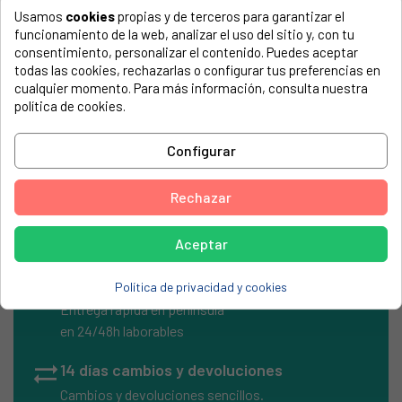
Usamos
cookies
propias y de terceros para garantizar el
El número de modelo lo encontrarás en la etiqueta de tu
funcionamiento de la web, analizar el uso del sitio y, con tu
electrodoméstico. Suele estar formado por números y
consentimiento, personalizar el contenido. Puedes aceptar
letras.
todas las cookies, rechazarlas o configurar tus preferencias en
cualquier momento. Para más información, consulta nuestra
política de cookies.
Placa evaporacion universal, 410x425mm
Configurar
Con capilar
Rechazar
Aceptar
local_shipping
Envíos Express
Política de privacidad y cookies
Entrega rápida en península
en 24/48h laborables
sync_alt
14 días cambios y devoluciones
Cambios y devoluciones sencillos.