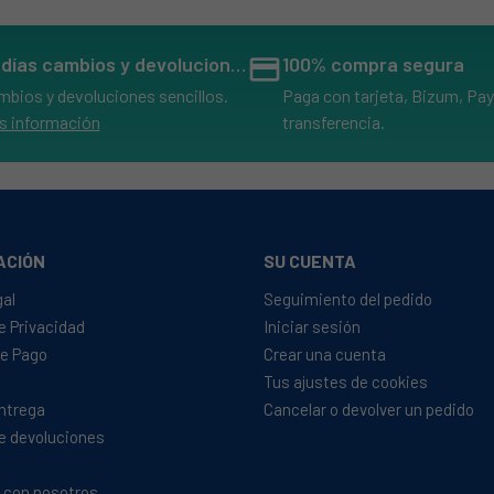
14 días cambios y devoluciones
credit_card
100% compra segura
mbios y devoluciones sencillos.
Paga con tarjeta, Bizum, Pay
s información
transferencia.
ACIÓN
SU CUENTA
gal
Seguimiento del pedido
de Privacidad
Iniciar sesión
e Pago
Crear una cuenta
Tus ajustes de cookies
Entrega
Cancelar o devolver un pedido
de devoluciones
 con nosotros