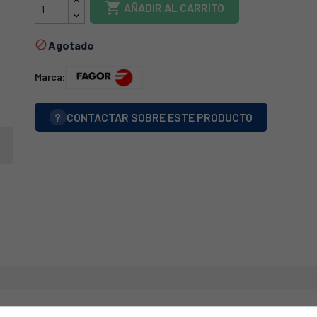

AÑADIR AL CARRITO
Agotado

Marca:
?
CONTACTAR SOBRE ESTE PRODUCTO