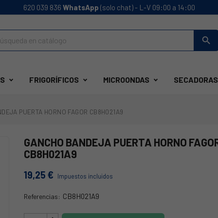
620 039 836
WhatsApp
(solo chat) - L-V 09:00 a 14:00
search
S
FRIGORÍFICOS
MICROONDAS
SECADORAS
DEJA PUERTA HORNO FAGOR CB8H021A9
GANCHO BANDEJA PUERTA HORNO FAGO
CB8H021A9
19,25 €
Impuestos incluidos
CB8H021A9
Referencias:
43FA0012