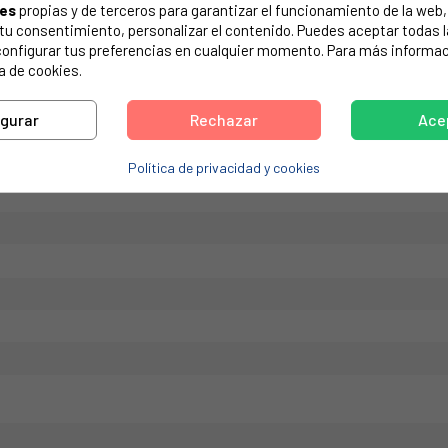
ies
propias y de terceros para garantizar el funcionamiento de la web, 
de tu electrodoméstico. Suele estar formado por números y letras.
on tu consentimiento, personalizar el contenido. Puedes aceptar todas 
configurar tus preferencias en cualquier momento. Para más informac
a de cookies.
igurar
Rechazar
Ace
Política de privacidad y cookies