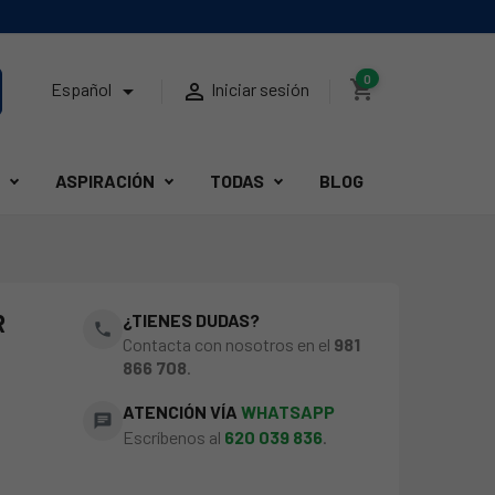
0
shopping_cart


Español
Iniciar sesión
ASPIRACIÓN
TODAS
BLOG
R
¿TIENES DUDAS?
phone
Contacta con nosotros en el
981
866 708
.
ATENCIÓN VÍA
WHATSAPP
chat
Escríbenos al
620 039 836
.