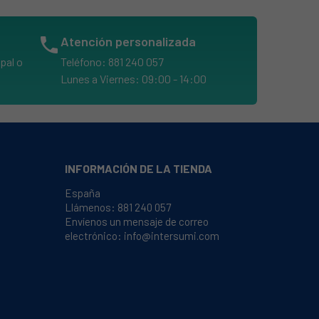
phone
Atención personalizada
pal o
Teléfono: 881 240 057
Lunes a Viernes: 09:00 - 14:00
INFORMACIÓN DE LA TIENDA
España
Llámenos:
881 240 057
Envíenos un mensaje de correo
electrónico:
info@intersumi.com