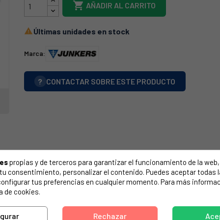

AÑADIR AL CARRITO
Últimas unidades en stock

Marca:
?
CONTACTAR SOBRE ESTE PRODUCTO
ies
propias y de terceros para garantizar el funcionamiento de la web, 
on tu consentimiento, personalizar el contenido. Puedes aceptar todas 
configurar tus preferencias en cualquier momento. Para más informac
a de cookies.
igurar
Rechazar
Ace