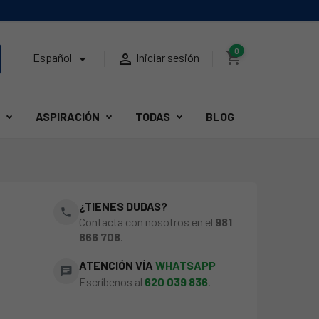
0
shopping_cart


Español
Iniciar sesión
ASPIRACIÓN
TODAS
BLOG
¿TIENES DUDAS?
phone
Contacta con nosotros en el
981
866 708
.
ATENCIÓN VÍA
WHATSAPP
chat
Escríbenos al
620 039 836
.