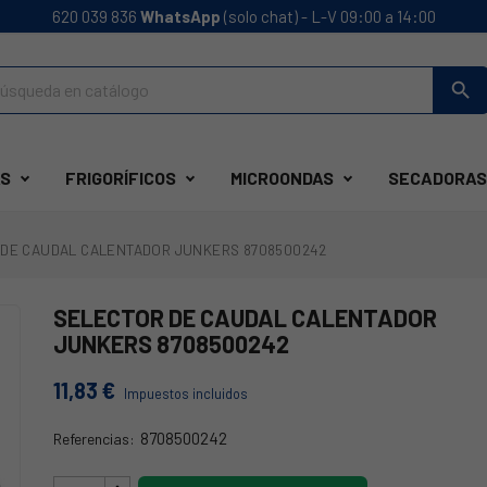
620 039 836
WhatsApp
(solo chat) - L-V 09:00 a 14:00
search
S
FRIGORÍFICOS
MICROONDAS
SECADORAS
 DE CAUDAL CALENTADOR JUNKERS 8708500242
SELECTOR DE CAUDAL CALENTADOR
JUNKERS 8708500242
11,83 €
Impuestos incluidos
8708500242
Referencias:
44JK0213