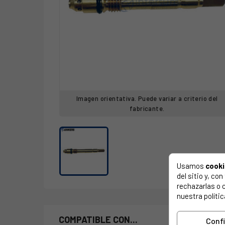
Imagen orientativa. Puede variar a criterio del
fabricante.
Usamos
cook
del sitio y, c
rechazarlas o 
nuestra polític
COMPATIBLE CON...
Conf