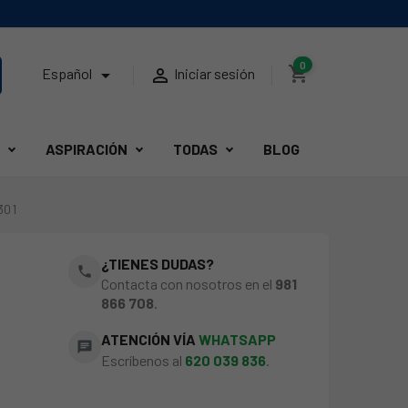
0
shopping_cart


Español
Iniciar sesión
ASPIRACIÓN
TODAS
BLOG
301
¿TIENES DUDAS?
phone
Contacta con nosotros en el
981
866 708
.
ATENCIÓN VÍA
WHATSAPP
chat
Escríbenos al
620 039 836
.