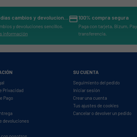
14 días cambios y devoluciones
credit_card
100% compra segura
mbios y devoluciones sencillos.
Paga con tarjeta, Bizum, Pay
s información
transferencia.
ACIÓN
SU CUENTA
gal
Seguimiento del pedido
de Privacidad
Iniciar sesión
e Pago
Crear una cuenta
Tus ajustes de cookies
Entrega
Cancelar o devolver un pedido
de devoluciones
 con nosotros