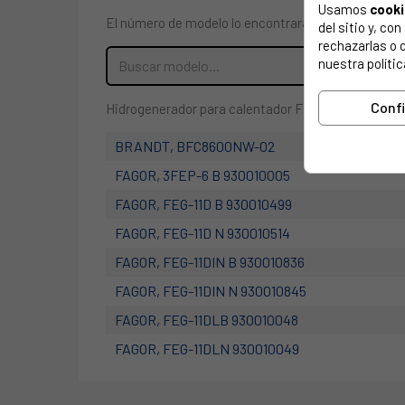
Usamos
cook
El número de modelo lo encontrarás en la etiqueta 
del sitio y, c
rechazarlas o 
nuestra polític
Conf
Hidrogenerador para calentador Fagor, Vaillant, Co
BRANDT, BFC8600NW-02
FAGOR, 3FEP-6 B 930010005
FAGOR, FEG-11D B 930010499
FAGOR, FEG-11D N 930010514
FAGOR, FEG-11DIN B 930010836
FAGOR, FEG-11DIN N 930010845
FAGOR, FEG-11DLB 930010048
FAGOR, FEG-11DLN 930010049
FAGOR, FEG-11DLXB 930010050