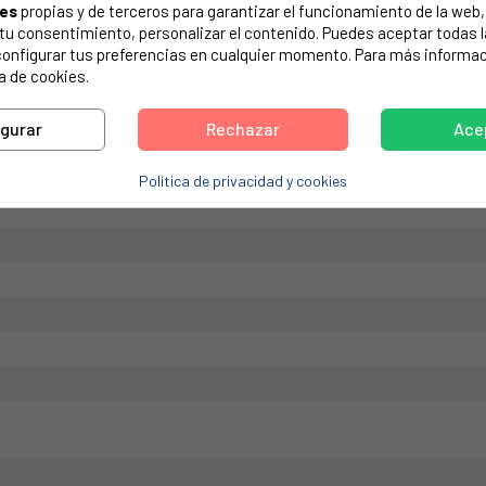
ies
propias y de terceros para garantizar el funcionamiento de la web, 
de tu electrodoméstico. Suele estar formado por números y letras.
on tu consentimiento, personalizar el contenido. Puedes aceptar todas 
configurar tus preferencias en cualquier momento. Para más informac
a de cookies.
igurar
Rechazar
Ace
intra Recto
Política de privacidad y cookies