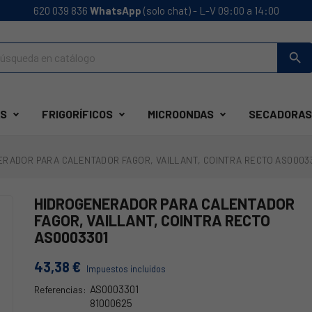
620 039 836
WhatsApp
(solo chat) - L-V 09:00 a 14:00
search
S
FRIGORÍFICOS
MICROONDAS
SECADORAS
RADOR PARA CALENTADOR FAGOR, VAILLANT, COINTRA RECTO AS0003
HIDROGENERADOR PARA CALENTADOR
FAGOR, VAILLANT, COINTRA RECTO
AS0003301
43,38 €
Impuestos incluidos
AS0003301
Referencias:
81000625
44FA0285