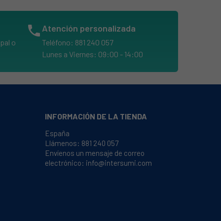
phone
Atención personalizada
pal o
Teléfono: 881 240 057
Lunes a Viernes: 09:00 - 14:00
INFORMACIÓN DE LA TIENDA
España
Llámenos:
881 240 057
Envíenos un mensaje de correo
electrónico:
info@intersumi.com