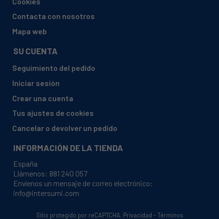
Cookies
JUNKERS/BOSCH, WR3503KD1B23 87003061140
Contacta con nosotros
JUNKERS/BOSCH, WR3503KV1B31 87003061140
Mapa web
JUNKERS/BOSCH, WR3505KD1B23 87003061140
SU CUENTA
JUNKERS/BOSCH, WR3505KV1B31 87003061140
Seguimiento del pedido
JUNKERS/BOSCH, WR3506KD1B23 87003061140
Iniciar sesión
JUNKERS/BOSCH, WR3506KV1B31 87003061140
Crear una cuenta
JUNKERS/BOSCH, WR3507KD1G23 87003061140
Tus ajustes de cookies
JUNKERS/BOSCH, WR3507KV1G31 87003061140
Cancelar o devolver un pedido
JUNKERS/BOSCH, WR3508KD1G23 87003061140
INFORMACIÓN DE LA TIENDA
JUNKERS/BOSCH, WR3508KV1G31 87003061140
España
JUNKERS/BOSCH, WR4003KD1B23 87003061140
Llámenos:
881 240 057
Envíenos un mensaje de correo electrónico:
JUNKERS/BOSCH, WR4003KV1B31 87003061140
info@intersumi.com
JUNKERS/BOSCH, WR4006KD1B23 87003061140
JUNKERS/BOSCH, WR4006KV1B31 87003061140
Sitio protegido por reCAPTCHA.
Privacidad
-
Términos