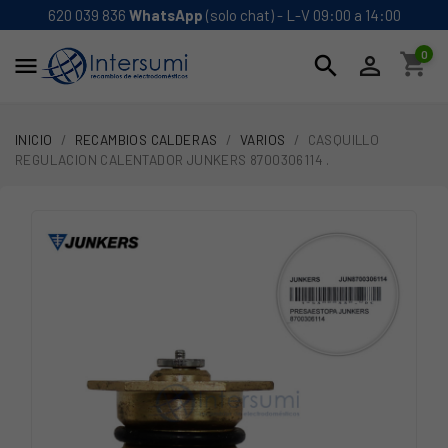
620 039 836
WhatsApp
(solo chat) - L-V 09:00 a 14:00
0
shopping_cart
search


INICIO
RECAMBIOS CALDERAS
VARIOS
CASQUILLO
REGULACION CALENTADOR JUNKERS 8700306114 .