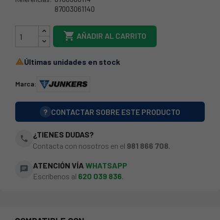
87003061140
44JK0209

AÑADIR AL CARRITO
Últimas unidades en stock

Marca:
?
CONTACTAR SOBRE ESTE PRODUCTO
¿TIENES DUDAS?
phone
Contacta con nosotros en el
981 866 708
.
ATENCIÓN VÍA
WHATSAPP
chat
Escríbenos al
620 039 836
.