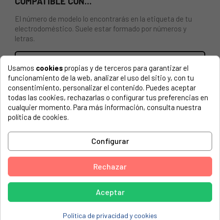
COMPATIBLE CON...
El número de modelo lo encontrarás en la etiqueta de tu
electrodoméstico. Suele estar formado por números y
letras.
Usamos
cookies
propias y de terceros para garantizar el
funcionamiento de la web, analizar el uso del sitio y, con tu
Casquillo regulacion calentador Junkers 8700306114
consentimiento, personalizar el contenido. Puedes aceptar
todas las cookies, rechazarlas o configurar tus preferencias en
JUNKERS, NOVASTAR ZW20...
cualquier momento. Para más información, consulta nuestra
política de cookies.
JUNKERS, W-WR125-275 SERIES
JUNKERS, WR27S-1KE
Configurar
JUNKERS, ZW20-1AME
Rechazar
JUNKERS, ZW20-1KE
JUNKERS/BOSCH, WR2503AM1E23 87003061140
Aceptar
JUNKERS/BOSCH, WR2503AM1E31 87003061140
JUNKERS/BOSCH, WR2505AM1E23 87003061140
Política de privacidad y cookies