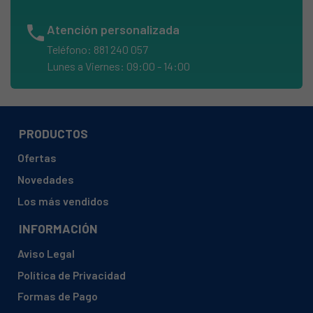
BRAUN, MQ3145
phone
Atención personalizada
BRAUN, MQ5035
Teléfono: 881 240 057
BRAUN, MQ5035WH SAUCE HB
Lunes a Viernes: 09:00 - 14:00
BRAUN, MQ5037WH SAUCE HB
BRAUN, MQ5045WH APERITIVE HB
BRAUN, MQ5235WH
PRODUCTOS
BRAUN, MQ535
Ofertas
BRAUN, MQ535 BABY HB
Novedades
BRAUN, MQ535 SAUCE HB
Los más vendidos
BRAUN, MQ545 APERITIVE
INFORMACIÓN
BRAUN, MQ545 APERITIVE HB
Aviso Legal
BRAUN, MQ745 COCKTAIL HB
Política de Privacidad
BRAUN, MR 40 CHOPPER M. WHITE
Formas de Pago
BRAUN, MR 5000 CA WHITE/GREY