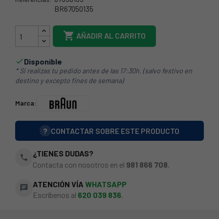
BR67050135
49BN0001

AÑADIR AL CARRITO
Disponible

* Si realizas tu pedido antes de las 17:30h. (salvo festivo en
destino y excepto fines de semana)
Marca:
?
CONTACTAR SOBRE ESTE PRODUCTO
¿TIENES DUDAS?
phone
Contacta con nosotros en el
981 866 708
.
ATENCIÓN VÍA
WHATSAPP
chat
Escríbenos al
620 039 836
.