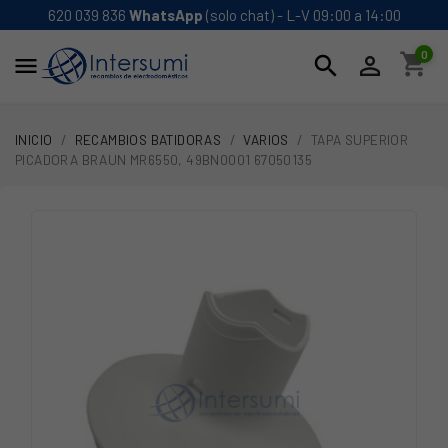
620 039 836
WhatsApp
(solo chat) - L-V 09:00 a 14:00
0
shopping_cart
search


INICIO
RECAMBIOS BATIDORAS
VARIOS
TAPA SUPERIOR
PICADORA BRAUN MR6550, 49BN0001 67050135