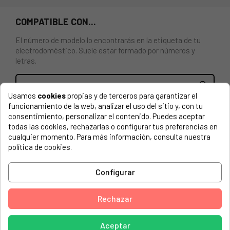
COMPATIBLE CON...
El número de modelo lo encontrarás en la etiqueta de tu
electrodoméstico. Suele estar formado por números y
letras.
Usamos
cookies
propias y de terceros para garantizar el
funcionamiento de la web, analizar el uso del sitio y, con tu
Tapa superior picadora Braun MR6550. Para picadora de
consentimiento, personalizar el contenido. Puedes aceptar
1000ml y 500ml.
todas las cookies, rechazarlas o configurar tus preferencias en
cualquier momento. Para más información, consulta nuestra
BRAUN, MR 700, BLACK
política de cookies.
BRAUN, 0X22111006 MQ940CC
Configurar
BRAUN, 0X64130700 MR740CC
BRAUN, 4165
Rechazar
BRAUN, 4189
Aceptar
BRAUN, 4191