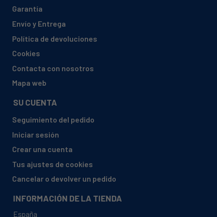
CATA, THALASSA 700 XGBK
Garantía
CATA, THALASSA 700 XGBK (02178206)
Envío y Entrega
CATA, THALASSA 700 XGBK/F
Política de devoluciones
CATA, THALASSA 700 XGBK/F (02178207)
Cookies
CATA, THALASSA 700 XGWH
Contacta con nosotros
CATA, THALASSA 700 XGWH (02178006)
Mapa web
CATA, THALASSA 800 XGBK
SU CUENTA
CATA, THALASSA 800 XGBK (02145405)
Seguimiento del pedido
CATA, THALASSA 800 XGWH
Iniciar sesión
CATA, THALASSA 900 XGBK
Crear una cuenta
CATA, THALASSA 900 XGBK (02159404)
Tus ajustes de cookies
CATA, THALASSA 900 XGWH
Cancelar o devolver un pedido
CATA, THALASSA 900 XGWH (02159005)
INFORMACIÓN DE LA TIENDA
NODOR, ISLA DEIMOS 1400 TWIN RF A
España