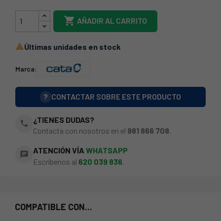

AÑADIR AL CARRITO
Últimas unidades en stock

Marca:
?
CONTACTAR SOBRE ESTE PRODUCTO
¿TIENES DUDAS?
phone
Contacta con nosotros en el
981 866 708
.
ATENCIÓN VÍA
WHATSAPP
chat
Escríbenos al
620 039 836
.
COMPATIBLE CON...