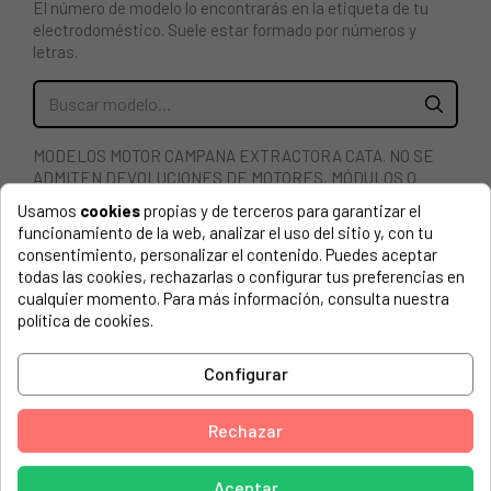
El número de modelo lo encontrarás en la etiqueta de tu
electrodoméstico. Suele estar formado por números y
letras.
MODELOS MOTOR CAMPANA EXTRACTORA CATA. NO SE
ADMITEN DEVOLUCIONES DE MOTORES, MÓDULOS O
COMPONENTES ELECTRÓNICOS. SU SUSTITUCIÓN
Usamos
cookies
propias y de terceros para garantizar el
REQUIERE DE CONOCIMIENTOS TÉCNICOS, UNA MALA
funcionamiento de la web, analizar el uso del sitio y, con tu
COLOCACIÓN POR PARTE DEL COMPRADOR, PUEDE
consentimiento, personalizar el contenido. Puedes aceptar
CAUSAR DAÑOS IRREVERSIBLES. GARANTIA: LA
todas las cookies, rechazarlas o configurar tus preferencias en
REPARACIÓN TIENE QUE SER EFECTUADA POR UN
cualquier momento. Para más información, consulta nuestra
SERVICIO TÉCNICO OFICIAL DEL FABRICANTE.
política de cookies.
CATA, 02112056 ARENAL WS 1110 B
Configurar
CATA, 02112356 ARENAL ED 1110 B
CATA, 02127004 GOYA 70 WH_A
Rechazar
CATA, 02127404 GOYA 70 BK
Aceptar