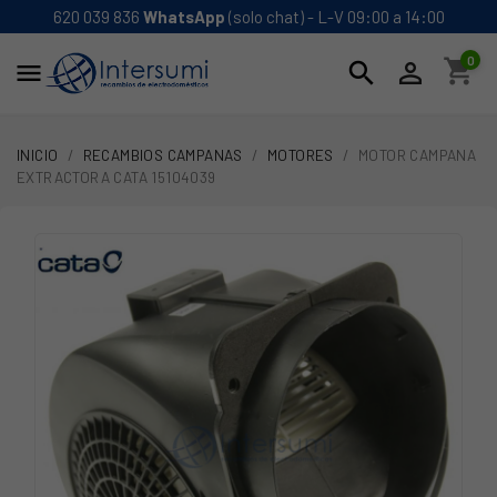
620 039 836
WhatsApp
(solo chat) - L-V 09:00 a 14:00
0
shopping_cart
search


INICIO
RECAMBIOS CAMPANAS
MOTORES
MOTOR CAMPANA
EXTRACTORA CATA 15104039