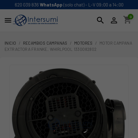
620 039 836
WhatsApp
(solo chat) - L-V 09:00 a 14:00
0
shopping_cart
search


INICIO
RECAMBIOS CAMPANAS
MOTORES
MOTOR CAMPANA
EXTRACTORA FRANKE, WHIRLPOOL 1330082802