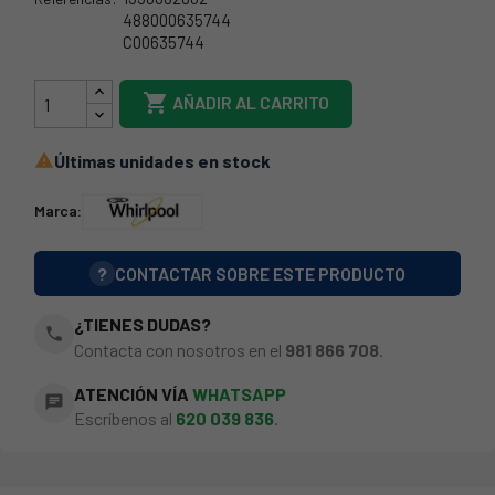
488000635744
C00635744
1330082802

AÑADIR AL CARRITO
Últimas unidades en stock

Marca:
?
CONTACTAR SOBRE ESTE PRODUCTO
¿TIENES DUDAS?
phone
Contacta con nosotros en el
981 866 708
.
ATENCIÓN VÍA
WHATSAPP
chat
Escríbenos al
620 039 836
.