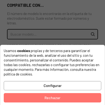
COMPATIBLE CON...
El número de modelo lo encontrarás en la etiqueta de tu
electrodoméstico. Suele estar formado por números y
letras.
MOTOR CAMPANA EXTRACTORA FRANKE, WHIRLPOOL
133.0082.802, 488000635744, C00635744
Usamos
cookies
propias y de terceros para garantizar el
funcionamiento de la web, analizar el uso del sitio y, con tu
PARA EVITAR ERRORES ES RECOMENDABLE ENVIARNOS
consentimiento, personalizar el contenido. Puedes aceptar
UNA FOTO DE LA ETIQUETA DE CARACTERÍSTICAS DE LA
todas las cookies, rechazarlas o configurar tus preferencias en
CAMPANA, COMPROBAREMOS LA FECHA DE PRODUCCIÓN,
cualquier momento. Para más información, consulta nuestra
¡SOLO CON ESO PODREMOS ENCONTRAR EL REPUESTO
política de cookies.
CORRECTO!
Configurar
AEG, DK3360-M
AEG, DK3390-M
Rechazar
BLAUPUNKT, 5DB66251