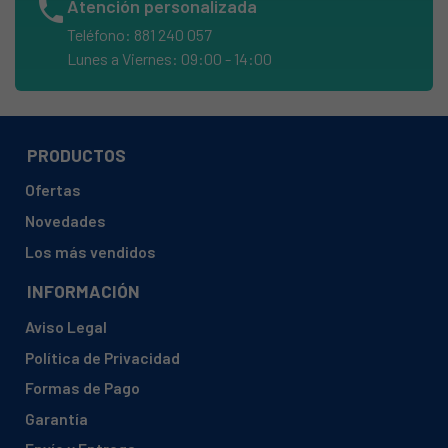
CATA, 02004300
phone
Atención personalizada
Teléfono: 881 240 057
CATA, 02004301
Lunes a Viernes: 09:00 - 14:00
CATA, 02004302
CATA, 02004305
CATA, 02004400
PRODUCTOS
CATA, 02004403
Ofertas
CATA, 02004500
Novedades
CATA, 02004502
Los más vendidos
CATA, BETA 600 BLANCA 02150000
INFORMACIÓN
CATA, BETA 600 INOX 02150300
Aviso Legal
CATA, BETA 600 NEGRA 02150400
Política de Privacidad
CATA, BETA 700 BLANCA 02150000
Formas de Pago
CATA, BETA 700 INOX 02150300
Garantía
CATA, BETA 700 NEGRA 02150400