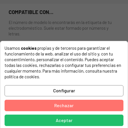
COMPATIBLE CON...
El número de modelo lo encontrarás en la etiqueta de tu
electrodoméstico. Suele estar formado por números y
letras.
Usamos
cookies
propias y de terceros para garantizar el
funcionamiento de la web, analizar el uso del sitio y, con tu
consentimiento, personalizar el contenido. Puedes aceptar
TURBINA MOTOR PARA CAMPANA EXTRACTORA CATA.
todas las cookies, rechazarlas o configurar tus preferencias en
ALTURA: 13,7 cm. DIÁMETRO: 15,2 cm. EJE: 6 mm.
cualquier momento. Para más información, consulta nuestra
política de cookies.
CATA, 02002000
CATA, 02002001
Configurar
CATA, 02002005
Rechazar
CATA, 02002300
CATA, 02002301
Aceptar
CATA, 02002302