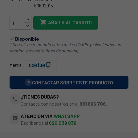
60602015
15106000

AÑADIR AL CARRITO
Disponible

* Si realizas tu pedido antes de las 17:30h. (salvo festivo en
destino y excepto fines de semana)
Marca:
?
CONTACTAR SOBRE ESTE PRODUCTO
¿TIENES DUDAS?
phone
Contacta con nosotros en el
981 866 708
.
ATENCIÓN VÍA
WHATSAPP
chat
Escríbenos al
620 039 836
.