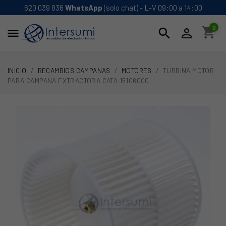
620 039 836
WhatsApp
(solo chat) - L-V 09:00 a 14:00
0
shopping_cart
search


INICIO
RECAMBIOS CAMPANAS
MOTORES
TURBINA MOTOR
PARA CAMPANA EXTRACTORA CATA 15106000