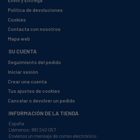
Envío y Entrega
CATA, BETA 900 BLANCA 02151000
Política de devoluciones
CATA, BETA 900 INOX 02150300
Cookies
CATA, BETA 900 MAT 02151600
Contacta con nosotros
CATA, BETA 900 NEGRA 02151400
Mapa web
CATA, C1000 CRISTAL 02108200
SU CUENTA
CATA, C1200 GLASS 02108201
Seguimiento del pedido
CATA, C600 CRISTAL 0201200
Iniciar sesión
CATA, C600 GLASS 02005200
Crear una cuenta
CATA, C600 GLASS INOX 02005100
Tus ajustes de cookies
CATA, C700 CRISTAL 02103200
Cancelar o devolver un pedido
CATA, C700 GLASS 02006200
INFORMACIÓN DE LA TIENDA
CATA, C700 GLASS INOX 02006100
España
CATA, C900 CRISTAL 02107200
Llámenos:
881 240 057
CATA, C900 GLASS 02008200
Envíenos un mensaje de correo electrónico: