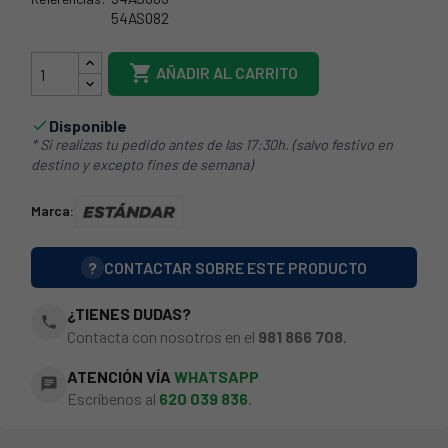
54AS082
54AS083

AÑADIR AL CARRITO
Disponible

* Si realizas tu pedido antes de las 17:30h. (salvo festivo en
destino y excepto fines de semana)
Marca:
?
CONTACTAR SOBRE ESTE PRODUCTO
¿TIENES DUDAS?
phone
Contacta con nosotros en el
981 866 708
.
ATENCIÓN VÍA
WHATSAPP
chat
Escríbenos al
620 039 836
.