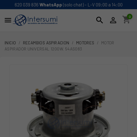
620 039 836
WhatsApp
(solo chat) - L-V 09:00 a 14:00
0
shopping_cart
search


INICIO
RECAMBIOS ASPIRACION
MOTORES
MOTOR
ASPIRADOR UNIVERSAL 1200W. 54AS083