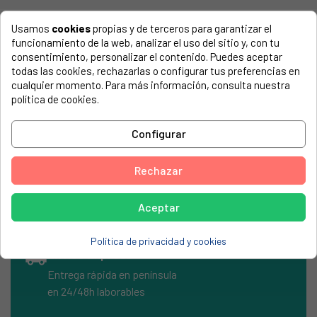
Usamos
cookies
propias y de terceros para garantizar el
COMPATIBLE CON...
funcionamiento de la web, analizar el uso del sitio y, con tu
El número de modelo lo encontrarás en la etiqueta de tu
consentimiento, personalizar el contenido. Puedes aceptar
electrodoméstico. Suele estar formado por números y
todas las cookies, rechazarlas o configurar tus preferencias en
letras.
cualquier momento. Para más información, consulta nuestra
política de cookies.
Configurar
MOTOR ASPIRADOR UNIVERSAL 1200W. ALTURA: 115 MM,
Ø130 MM. 1200W, 230V, 50HZ.
Rechazar
Aceptar
Política de privacidad y cookies
local_shipping
Envíos Express
Entrega rápida en península
en 24/48h laborables