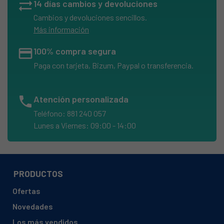
sync_alt
14 días cambios y devoluciones
Cambios y devoluciones sencillos.
Más información
credit_card
100% compra segura
Paga con tarjeta, Bizum, Paypal o transferencia.
phone
Atención personalizada
Teléfono: 881 240 057
Lunes a Viernes: 09:00 - 14:00
PRODUCTOS
Ofertas
Novedades
Los más vendidos