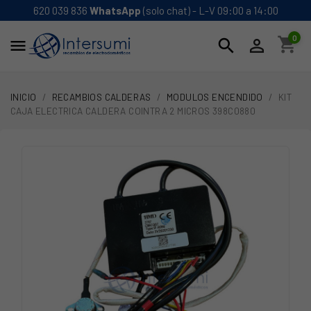
620 039 836
WhatsApp
(solo chat) - L-V 09:00 a 14:00
0
shopping_cart
search


INICIO
RECAMBIOS CALDERAS
MODULOS ENCENDIDO
KIT
CAJA ELECTRICA CALDERA COINTRA 2 MICROS 398C0880