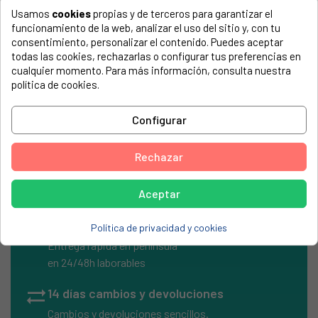
Usamos
cookies
propias y de terceros para garantizar el
El número de modelo lo encontrarás en la etiqueta de tu
funcionamiento de la web, analizar el uso del sitio y, con tu
electrodoméstico. Suele estar formado por números y
consentimiento, personalizar el contenido. Puedes aceptar
letras.
todas las cookies, rechazarlas o configurar tus preferencias en
cualquier momento. Para más información, consulta nuestra
política de cookies.
KIT CAJA ELECTRICA CALDERA COINTRA 2 MICROS
Configurar
COINTRA, COB-10 B11BS
Rechazar
Aceptar
local_shipping
Envíos Express
Política de privacidad y cookies
Entrega rápida en península
en 24/48h laborables
sync_alt
14 días cambios y devoluciones
Cambios y devoluciones sencillos.