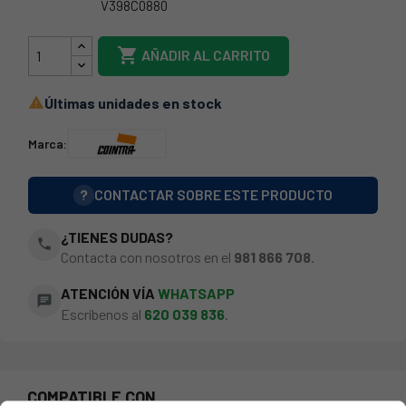
V398C0880
398C0880

AÑADIR AL CARRITO
Últimas unidades en stock

Marca:
?
CONTACTAR SOBRE ESTE PRODUCTO
¿TIENES DUDAS?
phone
Contacta con nosotros en el
981 866 708
.
ATENCIÓN VÍA
WHATSAPP
chat
Escríbenos al
620 039 836
.
COMPATIBLE CON...