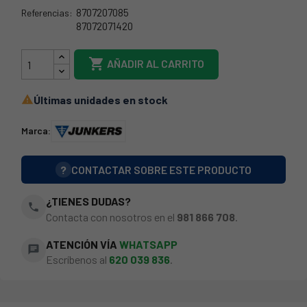
8707207085
Referencias:
87072071420
44JK0090

AÑADIR AL CARRITO
Últimas unidades en stock

Marca:
?
CONTACTAR SOBRE ESTE PRODUCTO
¿TIENES DUDAS?
phone
Contacta con nosotros en el
981 866 708
.
ATENCIÓN VÍA
WHATSAPP
chat
Escríbenos al
620 039 836
.