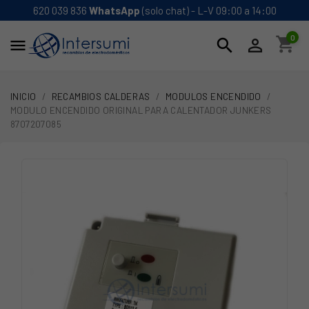
620 039 836
WhatsApp
(solo chat) - L-V 09:00 a 14:00
0
shopping_cart
search


INICIO
RECAMBIOS CALDERAS
MODULOS ENCENDIDO
MODULO ENCENDIDO ORIGINAL PARA CALENTADOR JUNKERS
8707207085