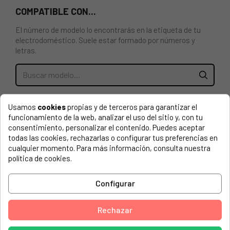
COMPATIBLE CON...
El número de modelo lo encontrarás en la etiqueta de tu
electrodoméstico. Suele estar formado por números y
letras.
MODULO ENCENDIDO ORIGINAL PARA CALENTADOR
Usamos
cookies
propias y de terceros para garantizar el
JUNKERS 8707207085. La colocación y reparación debe ser
funcionamiento de la web, analizar el uso del sitio y, con tu
efectuada por un servicio técnico oficial del fabricante
consentimiento, personalizar el contenido. Puedes aceptar
pues requiere de conocimientos técnicos. una mala
todas las cookies, rechazarlas o configurar tus preferencias en
colocación por parte del comprador puede causar daños
cualquier momento. Para más información, consulta nuestra
irreversibles. en caso contrario no tendrá garantía ni se
política de cookies.
admitirá su devolución
JUNKERS, 7701331788 WR11G23
Configurar
JUNKERS, 7701431589 WR8G31 (BOSCH)-SR
Rechazar
JUNKERS, 7701431590 WR11G31 (BOSCH)-SR