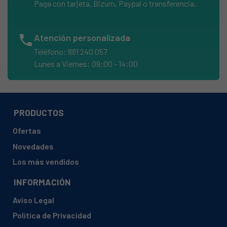
Paga con tarjeta, Bizum, Paypal o transferencia.
SAMSUNG, WF70F5E5U2W/EO (0001)
SAMSUNG, WF70F5E5U2W/ET
phone
Atención personalizada
SAMSUNG, WF70F5E5U2W/ET (0000)
Teléfono: 881 240 057
SAMSUNG, WF70F5E5U2W/ET (0001)
Lunes a Viernes: 09:00 - 14:00
SAMSUNG, WF70F5E5U2W/LE
SAMSUNG, WF70F5E5U2W/LE (0001)
SAMSUNG, WF70F5E5U4W/EC (0001)
PRODUCTOS
SAMSUNG, WF70F5E5U4W/EF
Ofertas
SAMSUNG, WF70F5E5U4W/EO (0001)
Novedades
SAMSUNG, WF70F5E5U4W/ET (0000)
Los más vendidos
SAMSUNG, WF70F5E5U4W/LE (0001)
INFORMACIÓN
SAMSUNG, WF70F5E5U4X/LE
Aviso Legal
SAMSUNG, WF70F5E5U4X/LE (0001)
Política de Privacidad
SAMSUNG, WF70F5EBP4W/EG