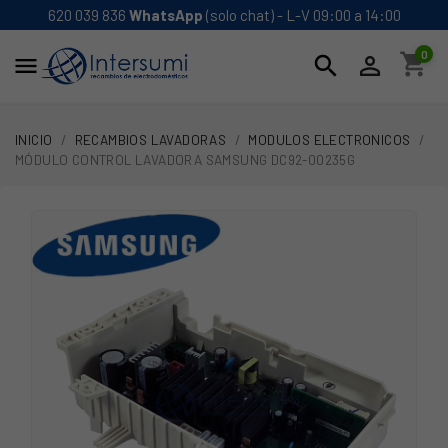
620 039 836
WhatsApp
(solo chat) - L-V 09:00 a 14:00
0
shopping_cart
search


INICIO
RECAMBIOS LAVADORAS
MODULOS ELECTRONICOS
MÓDULO CONTROL LAVADORA SAMSUNG DC92-00235G