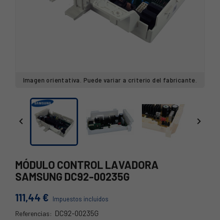
Imagen orientativa. Puede variar a criterio del fabricante.


MÓDULO CONTROL LAVADORA
SAMSUNG DC92-00235G
111,44 €
Impuestos incluidos
DC92-00235G
Referencias:
DC92-00235G