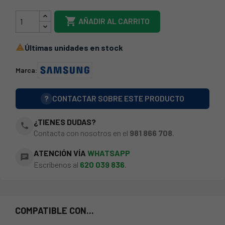

AÑADIR AL CARRITO
Últimas unidades en stock

Marca:
?
CONTACTAR SOBRE ESTE PRODUCTO
¿TIENES DUDAS?
phone
Contacta con nosotros en el
981 866 708
.
ATENCIÓN VÍA
WHATSAPP
chat
Escríbenos al
620 039 836
.
COMPATIBLE CON...