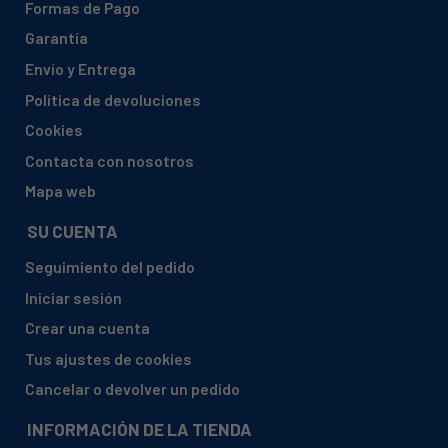
Formas de Pago
SAMSUNG, WF70F5EBP4W/EG (0001)
Garantía
SAMSUNG, WF70F5EBP4W/EN
Envío y Entrega
SAMSUNG, WF70F5EBP4W/EN (0001)
Política de devoluciones
SAMSUNG, WF70F5EBU2W/LE (0001)
Cookies
SAMSUNG, WF71F5E3P4W/EN
Contacta con nosotros
SAMSUNG, WF71F5E3P4W/EN (0001)
Mapa web
SAMSUNG, WF71F5E5P4W/EG
SU CUENTA
SAMSUNG, WF71F5E5P4W/EG (0000)
Seguimiento del pedido
SAMSUNG, WF71F5E5P4W/EG (0001)
Iniciar sesión
SAMSUNG, WF71F5E5P4W/EN
Crear una cuenta
SAMSUNG, WF71F5E5P4W/EN (0001)
Tus ajustes de cookies
SAMSUNG, WF72F5E4P4W/EE
Cancelar o devolver un pedido
SAMSUNG, WF72F5E4P4W/EE (0001)
SAMSUNG, WF72F5E5P4W/EG
INFORMACIÓN DE LA TIENDA