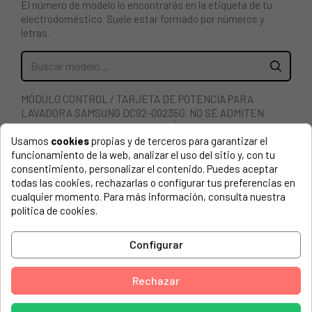
El número de modelo lo encontrarás en la etiqueta de tu
electrodoméstico. Suele estar formado por números y
letras.
MÓDULO CONTROL / TARJETA DE POTENCIA PARA
LAVADORA SAMSUNG DC92-00235G. NO SE ADMITEN
DEVOLUCIONES DE MOTORES, MÓDULOS O
Usamos
cookies
propias y de terceros para garantizar el
COMPONENTES ELECTRÓNICOS. SU SUSTITUCIÓN
funcionamiento de la web, analizar el uso del sitio y, con tu
REQUIERE DE CONOCIMIENTOS TÉCNICOS, UNA MALA
consentimiento, personalizar el contenido. Puedes aceptar
COLOCACIÓN POR PARTE DEL COMPRADOR, PUEDE
todas las cookies, rechazarlas o configurar tus preferencias en
CAUSAR DAÑOS IRREVERSIBLES. GARANTIA: LA
cualquier momento. Para más información, consulta nuestra
REPARACIÓN TIENE QUE SER EFECTUADA POR UN
política de cookies.
SERVICIO TÉCNICO OFICIAL DEL FABRICANTE.
SAMSUNG, WF70F5E3P4W/EE
Configurar
SAMSUNG, WF70F5E3P4W/EE (0001)
Rechazar
SAMSUNG, WF70F5E3P4W/EE (0002)
SAMSUNG, WF70F5E3P4W/EE (0003)