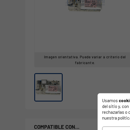
Imagen orientativa. Puede variar a criterio del
fabricante.
Usamos
cook
del sitio y, c
rechazarlas o 
nuestra polític
COMPATIBLE CON...