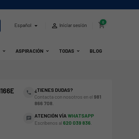
0
shopping_cart


Español
Iniciar sesión
ASPIRACIÓN
TODAS
BLOG
166E
¿TIENES DUDAS?
phone
Contacta con nosotros en el
981
866 708
.
ATENCIÓN VÍA
WHATSAPP
chat
Escríbenos al
620 039 836
.