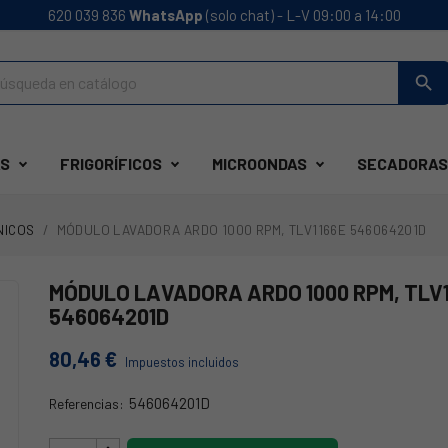
620 039 836
WhatsApp
(solo chat) - L-V 09:00 a 14:00
search
S
FRIGORÍFICOS
MICROONDAS
SECADORAS
NICOS
MÓDULO LAVADORA ARDO 1000 RPM, TLV1166E 546064201D
MÓDULO LAVADORA ARDO 1000 RPM, TLV1
546064201D
80,46 €
Impuestos incluidos
546064201D
Referencias:
68AK0099