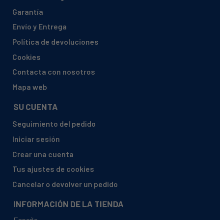
Garantía
FAGOR, FE-1347 905111168
Envío y Entrega
FAGOR, FE-S-1048 905110828
Política de devoluciones
FAGOR, FE1346 905110454
Cookies
FAGOR, FE1346S 905110882
Contacta con nosotros
FAGOR, FE1347 905111168
Mapa web
FAGOR, FES-1146 905110579
SU CUENTA
FAGOR, FES-1146S 905110695
Seguimiento del pedido
FAGOR, FES1048 905110828
Iniciar sesión
FAGOR, FES1146 905110579
Crear una cuenta
FAGOR, FES1146S 905110695
Tus ajustes de cookies
FAGOR, FS-1146 905010384
Cancelar o devolver un pedido
FAGOR, FS-1146P 905010400
FAGOR, FS1048 905010847
INFORMACIÓN DE LA TIENDA
FAGOR, FS1048P 905010856
España