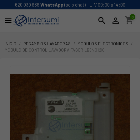
620 039 836
WhatsApp
(solo chat) - L-V 09:00 a 14:00
0
shopping_cart
search


INICIO
RECAMBIOS LAVADORAS
MODULOS ELECTRONICOS
MÓDULO DE CONTROL LAVADORA FAGOR LB6N012I6