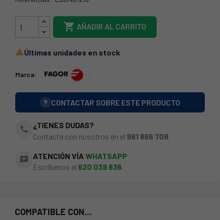
68FA0038

AÑADIR AL CARRITO
Últimas unidades en stock

Marca:
?
CONTACTAR SOBRE ESTE PRODUCTO
¿TIENES DUDAS?
phone
Contacta con nosotros en el
981 866 708
.
ATENCIÓN VÍA
WHATSAPP
chat
Escríbenos al
620 039 836
.
COMPATIBLE CON...