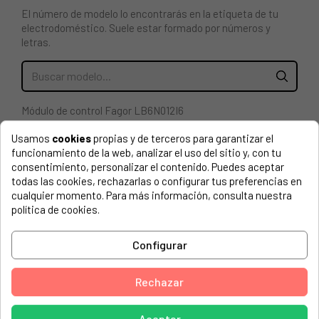
El número de modelo lo encontrarás en la etiqueta de tu
electrodoméstico. Suele estar formado por números y
letras.
Módulo de control Fagor LB6N012I6
SU SUSTITUCIÓN REQUIERE DE CONOCIMIENTOS
Usamos
cookies
propias y de terceros para garantizar el
TÉCNICOS, UNA MALA COLOCACIÓN POR PARTE DEL
funcionamiento de la web, analizar el uso del sitio y, con tu
COMPRADOR, PUEDE CAUSAR DAÑOS IRREVERSIBLES.
consentimiento, personalizar el contenido. Puedes aceptar
todas las cookies, rechazarlas o configurar tus preferencias en
GARANTIA: LA REPARACIÓN TIENE QUE SER EFECTUADA
cualquier momento. Para más información, consulta nuestra
POR UN SERVICIO TÉCNICO OFICIAL DEL FABRICANTE.
política de cookies.
NO SE ADMITEN DEVOLUCIONES DE MOTORES,
Configurar
MÓDULOS O COMPONENTES ELECTRÓNICOS.
ASPES, LA-4111S 905020079
Rechazar
ASPES, LA-4111S PB 905020122
ASPES, LA-4123 905120194
Aceptar