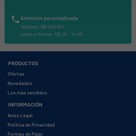
EDESA, LP-114S 905270209
phone
Atención personalizada
EDESA, LP1041S 905270423
Teléfono: 881 240 057
EDESA, LP114S 905270209
Lunes a Viernes: 09:00 - 14:00
EDESA, 1L104S 905271048
FAGOR, 1FE-1347 905111248
FAGOR, 1FE-1347S 905111364
PRODUCTOS
FAGOR, 1FE1347 905111248
Ofertas
FAGOR, 1FE1347S 905111364
Novedades
FAGOR, F-1246 905010954
Los más vendidos
FAGOR, F-S-1048 905010847
INFORMACIÓN
FAGOR, F-S-1048P 905010856
Aviso Legal
FAGOR, F1246 905010954
Política de Privacidad
FAGOR, FE-1346 905110454
Formas de Pago
FAGOR, FE-1346 S 905110882