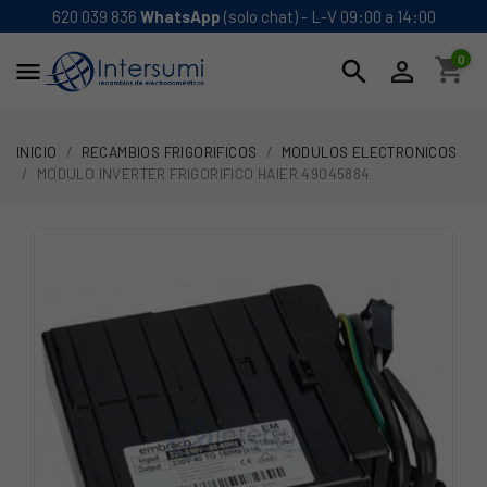
620 039 836
WhatsApp
(solo chat) - L-V 09:00 a 14:00
0
shopping_cart
search


INICIO
RECAMBIOS FRIGORIFICOS
MODULOS ELECTRONICOS
MODULO INVERTER FRIGORIFICO HAIER 49045884