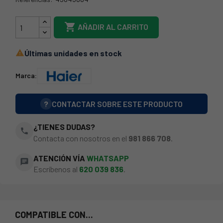
49045884

AÑADIR AL CARRITO
Últimas unidades en stock

Marca:
?
CONTACTAR SOBRE ESTE PRODUCTO
¿TIENES DUDAS?
phone
Contacta con nosotros en el
981 866 708
.
ATENCIÓN VÍA
WHATSAPP
chat
Escríbenos al
620 039 836
.
COMPATIBLE CON...