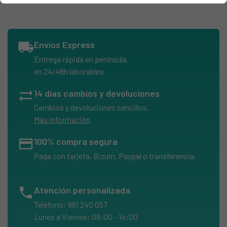
HAIER, A3FE737CMJ(EE)
HAIER, A3FE737CMJ(UK)
HAIER, A3FE737CPJM
local_shipping
Envíos Express
HAIER, A3FE743CPJ
Entrega rápida en península
HAIER, A3FE743CPJ(UK)
en 24/48h laborables
HAIER, A3FE744CPJ
sync_alt
14 días cambios y devoluciones
HAIER, A3FE837CMJ
Cambios y devoluciones sencillos.
HAIER, C3FE732CSJ
Más información
HAIER, C3FE732CWJ
credit_card
100% compra segura
HAIER, C3FE735CGJE
Paga con tarjeta, Bizum, Paypal o transferencia.
HAIER, C3FE735CMJ
HAIER, C3FE735CMJW
phone
Atención personalizada
HAIER, C3FE735CWJE
Teléfono: 881 240 057
HAIER, C3FE737CGJE
Lunes a Viernes: 09:00 - 14:00