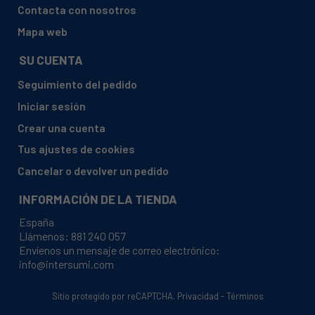
HAIER, HCW7819EHMP
Contacta con nosotros
HAIER, HCW7819EWMP
Mapa web
HAIER, HETR3619ENPB(UK)
SU CUENTA
HAIER, HFF-750CGBJ
Seguimiento del pedido
HAIER, HFR5719ENMG
Iniciar sesión
HAIER, HFR5719ENMG(UK)
Crear una cuenta
HAIER, HFR5719ENMP B00V47E000B
Tus ajustes de cookies
HAIER, HFR5719ENMP(UK)
Cancelar o devolver un pedido
HAIER, HFR5719ENMP(UK) 34005048 B00V47E0000
INFORMACIÓN DE LA TIENDA
HAIER, HFR5719ENPB(UK)
España
HAIER, HFW537EP
Llámenos:
881 240 057
Envíenos un mensaje de correo electrónico:
HAIER, HFW7720ENMB
info@intersumi.com
HAIER, HFW7720EWMP
Sitio protegido por reCAPTCHA.
Privacidad
-
Términos
HAIER, HFW7720EWMP(UK)