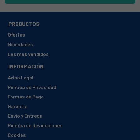
HAIER, C3FE737CGJE(UK)
HAIER, C3FE737CMJ
HAIER, C3FE837CMJ
PRODUCTOS
HAIER, CFE735CSJ
Ofertas
HAIER, CFE735CWJ
Novedades
HAIER, HB16FFGBAAA
Los más vendidos
HAIER, HB16FMAAA
INFORMACIÓN
HAIER, HB17FPAAA
Aviso Legal
HAIER, HB18FGSAAA
Política de Privacidad
HAIER, HB18FGSAAA(UK)
Formas de Pago
HAIER, HB20FPAAA
Garantía
HAIER, HB20FPAAA(UK)
Envío y Entrega
HAIER, HB22TSAA
Política de devoluciones
HAIER, HB26FSSAAA(UK)
Cookies