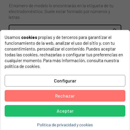
El número de modelo lo encontrarás en la etiqueta de tu
electrodoméstico. Suele estar formado por números y
letras.
Usamos
cookies
propias y de terceros para garantizar el
funcionamiento de la web, analizar el uso del sitio y, con tu
MODULO INVERTER FRIGORIFICO HAIER
consentimiento, personalizar el contenido. Puedes aceptar
todas las cookies, rechazarlas o configurar tus preferencias en
HAIER, A3FE735CGJE 34003578 BB0A1HE9300
cualquier momento. Para más información, consulta nuestra
política de cookies.
HAIER, A3FE735CGJE 34003577 BB0A1HE9308
HAIER, A3FE735CMJ
Configurar
HAIER, A3FE735CMJ(UK)
HAIER, A3FE735CRJ
Rechazar
HAIER, A3FE735CWJ
Aceptar
HAIER, A3FE737CGJ
HAIER, A3FE737CMJ
Política de privacidad y cookies