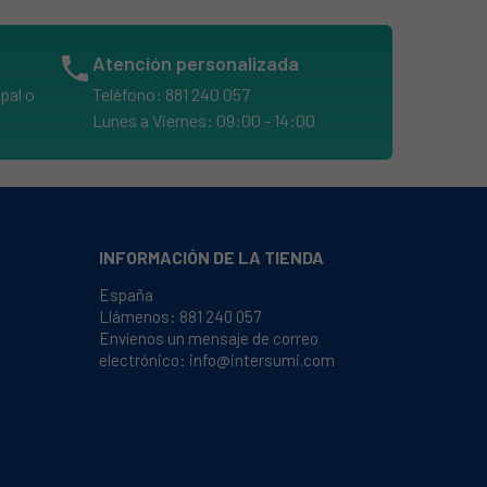
phone
Atención personalizada
pal o
Teléfono: 881 240 057
Lunes a Viernes: 09:00 - 14:00
INFORMACIÓN DE LA TIENDA
España
Llámenos:
881 240 057
Envíenos un mensaje de correo
electrónico:
info@intersumi.com