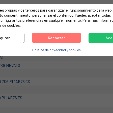
de tu electrodoméstico. Suele estar formado por números y letras.
ies
propias y de terceros para garantizar el funcionamiento de la web, 
on tu consentimiento, personalizar el contenido. Puedes aceptar todas 
configurar tus preferencias en cualquier momento. Para más informac
a de cookies.
5200100, 2819090100.
igurar
Rechazar
Ace
 J10 PL2F16 TS
Política de privacidad y cookies
A)
 7KG NEVATS
0 7KG PL1AB7S CS
0 PL1AB7S TS