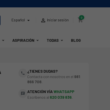
0
shopping_cart


Español
Iniciar sesión
ASPIRACIÓN
TODAS
BLOG
A
¿TIENES DUDAS?
phone
Contacta con nosotros en el
981
866 708
.
ATENCIÓN VÍA
WHATSAPP
chat
Escríbenos al
620 039 836
.