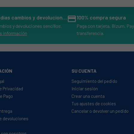
10 PL1AB7S TS
 NEVA TS
14 días cambios y devoluciones
credit_card
100% compra segura
NEVA TS
mbios y devoluciones sencillos.
Paga con tarjeta, Bizum, Pay
 PL1AB7STS
s información
transferencia.
0 PL1AB7S TS
 PL1AB7S TS
 PL1AB7S TS
ACIÓN
SU CUENTA
PL1AB7S TS
gal
Seguimiento del pedido
 PL1AB7SLEDTS
de Privacidad
Iniciar sesión
e Pago
Crear una cuenta
8 PL1AB7SLEDTS
Tus ajustes de cookies
Entrega
Cancelar o devolver un pedido
8 PL1AB7SLEDTS
de devoluciones
NEVATS
 con nosotros