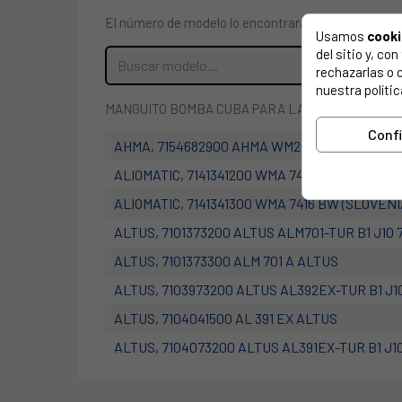
El número de modelo lo encontrarás en la etiqueta 
Usamos
cook
del sitio y, c
rechazarlas o 
nuestra polític
MANGUITO BOMBA CUBA PARA LAVADORA BEKO 286
Conf
AHMA, 7154682900 AHMA WM2000TYFON-FIN B1
ALIOMATIC, 7141341200 WMA 7416 BW (AT)
ALIOMATIC, 7141341300 WMA 7416 BW (SLOVENI
ALTUS, 7101373200 ALTUS ALM701-TUR B1 J10
ALTUS, 7101373300 ALM 701 A ALTUS
ALTUS, 7103973200 ALTUS AL392EX-TUR B1 J1
ALTUS, 7104041500 AL 391 EX ALTUS
ALTUS, 7104073200 ALTUS AL391EX-TUR B1 J1
ALTUS, 7104141100 AL 391 ESX ALTUS