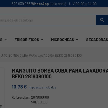
620 039 836
WhatsApp
(solo chat) - L-V 09:00 a 14:00
search
S
FRIGORÍFICOS
MICROONDAS
SECADORAS
UITO BOMBA CUBA PARA LAVADORA BEKO 2819090100
MANGUITO BOMBA CUBA PARA LAVADOR
BEKO 2819090100
10,78 €
Impuestos incluidos
2819090100
Referencias:
58BE0006
2865200100