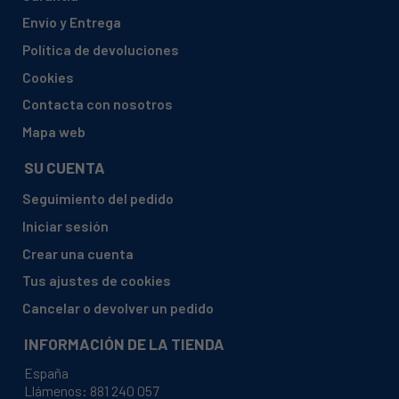
ARDO, A400R
Envío y Entrega
ARDO, A400X
Política de devoluciones
ARDO, A400X PL
Cookies
ARDO, A410
Contacta con nosotros
ARDO, A410 PL
Mapa web
ARDO, A410PL
SU CUENTA
ARDO, A410R
Seguimiento del pedido
ARDO, A500
Iniciar sesión
ARDO, A500 PL
Crear una cuenta
ARDO, A500H
Tus ajustes de cookies
ARDO, A500L PL
Cancelar o devolver un pedido
ARDO, A500R
INFORMACIÓN DE LA TIENDA
ARDO, A501
España
ARDO, A510
Llámenos:
881 240 057