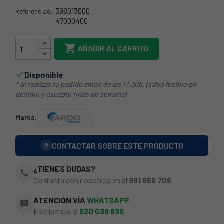
398013000
Referencias:
47000400
58AK051

AÑADIR AL CARRITO
Disponible

* Si realizas tu pedido antes de las 17:30h. (salvo festivo en
destino y excepto fines de semana)
Marca:
?
CONTACTAR SOBRE ESTE PRODUCTO
¿TIENES DUDAS?
phone
Contacta con nosotros en el
981 866 708
.
ATENCIÓN VÍA
WHATSAPP
chat
Escríbenos al
620 039 836
.