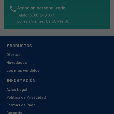
ARDO, A1000X
phone
Atención personalizada
ARDO, A1000X PL
Teléfono: 881 240 057
ARDO, A1000XELR
Lunes a Viernes: 09:00 - 14:00
ARDO, A1000XR
ARDO, A1010PL
ARDO, A1200X
PRODUCTOS
ARDO, A1200X PL
Ofertas
ARDO, A1200XELR
Novedades
ARDO, A1200XR
Los más vendidos
ARDO, A1400X
INFORMACIÓN
ARDO, A1400X PL
Aviso Legal
ARDO, A400
Política de Privacidad
ARDO, A400 PL
Formas de Pago
ARDO, A400L PL
Garantía