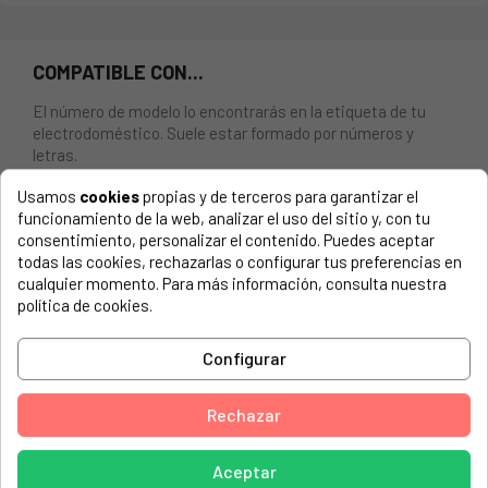
COMPATIBLE CON...
El número de modelo lo encontrarás en la etiqueta de tu
electrodoméstico. Suele estar formado por números y
letras.
Usamos
cookies
propias y de terceros para garantizar el
funcionamiento de la web, analizar el uso del sitio y, con tu
consentimiento, personalizar el contenido. Puedes aceptar
Manguito filtro a bomba ardo 398013000 (largo 16C m,
todas las cookies, rechazarlas o configurar tus preferencias en
diametro 3,5CM)
cualquier momento. Para más información, consulta nuestra
política de cookies.
ALGOR, AF-2
Configurar
ALGOR, AF-500
ALGOR, AF-500-1
Rechazar
ALGOR, AF-600
ALGOR, AF-600-1
Aceptar