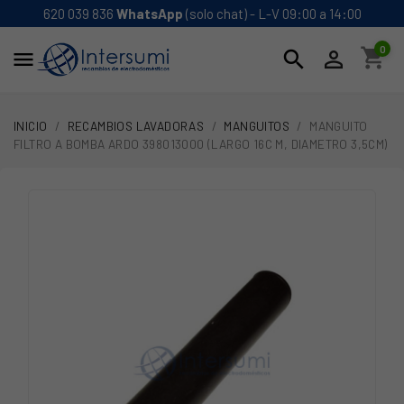
620 039 836
WhatsApp
(solo chat) - L-V 09:00 a 14:00
0
shopping_cart
search


INICIO
RECAMBIOS LAVADORAS
MANGUITOS
MANGUITO
FILTRO A BOMBA ARDO 398013000 (LARGO 16C M, DIAMETRO 3,5CM)