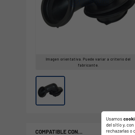
Imagen orientativa. Puede variar a criterio del
fabricante.
Usamos
cook
del sitio y, c
rechazarlas o 
COMPATIBLE CON...