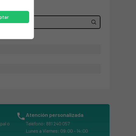
ptar
phone
Atención personalizada
pal o
Teléfono: 881 240 057
Lunes a Viernes: 09:00 - 14:00