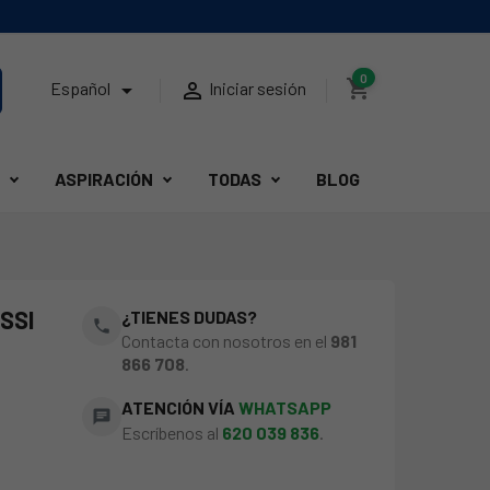
0
shopping_cart


Español
Iniciar sesión
ASPIRACIÓN
TODAS
BLOG
SSI
¿TIENES DUDAS?
phone
Contacta con nosotros en el
981
866 708
.
ATENCIÓN VÍA
WHATSAPP
chat
Escríbenos al
620 039 836
.