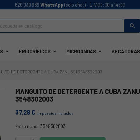
620 039 836
WhatsApp
(solo chat) - L-V 09:00 a 14:00
search
S
FRIGORÍFICOS
MICROONDAS
SECADORAS
UITO DE DETERGENTE A CUBA ZANUSSI 3548302003
MANGUITO DE DETERGENTE A CUBA ZANU
3548302003
37,28 €
Impuestos incluidos
3548302003
Referencias:
58ZN0003