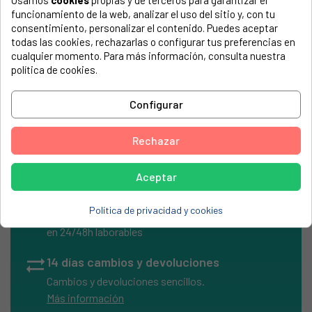
Usamos
cookies
propias y de terceros para garantizar el
El número de modelo lo encontrarás en la etiqueta de tu
funcionamiento de la web, analizar el uso del sitio y, con tu
electrodoméstico. Suele estar formado por números y
consentimiento, personalizar el contenido. Puedes aceptar
letras.
todas las cookies, rechazarlas o configurar tus preferencias en
cualquier momento. Para más información, consulta nuestra
política de cookies.
Configurar
Manguito cuba a bomba lavadora LG 4738EN3001A
Rechazar
Aceptar
local_shipping
Envíos Express
Política de privacidad y cookies
Entrega rápida en península
en 24/48h laborables
sync_alt
14 días cambios y devoluciones
Cambios y devoluciones sencillos.
Más información