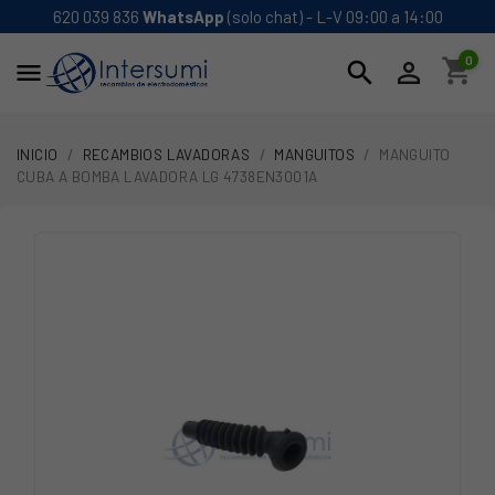
620 039 836
WhatsApp
(solo chat) - L-V 09:00 a 14:00
0
shopping_cart
search


INICIO
RECAMBIOS LAVADORAS
MANGUITOS
MANGUITO
CUBA A BOMBA LAVADORA LG 4738EN3001A