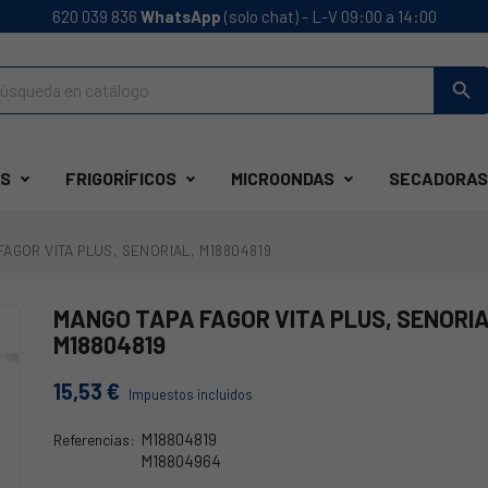
620 039 836
WhatsApp
(solo chat) - L-V 09:00 a 14:00
search
S
FRIGORÍFICOS
MICROONDAS
SECADORAS
AGOR VITA PLUS, SENORIAL, M18804819
MANGO TAPA FAGOR VITA PLUS, SENORIA
M18804819
15,53 €
Impuestos incluidos
M18804819
Referencias:
M18804964
44FA0093