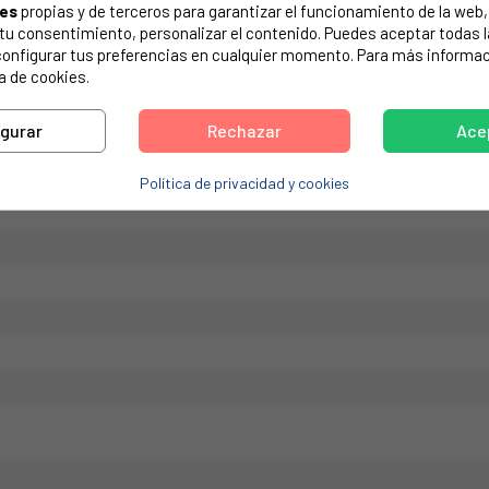
ies
propias y de terceros para garantizar el funcionamiento de la web, 
de tu electrodoméstico. Suele estar formado por números y letras.
on tu consentimiento, personalizar el contenido. Puedes aceptar todas 
configurar tus preferencias en cualquier momento. Para más informac
a de cookies.
igurar
Rechazar
Ace
Política de privacidad y cookies