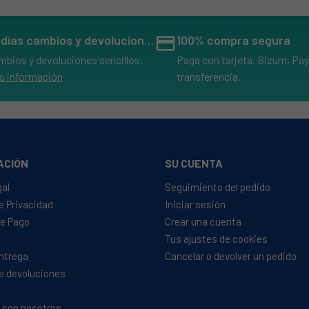
14 días cambios y devoluciones
credit_card
100% compra segura
mbios y devoluciones sencillos.
Paga con tarjeta, Bizum, Pay
s información
transferencia.
ACIÓN
SU CUENTA
gal
Seguimiento del pedido
de Privacidad
Iniciar sesión
e Pago
Crear una cuenta
Tus ajustes de cookies
Entrega
Cancelar o devolver un pedido
de devoluciones
 con nosotros