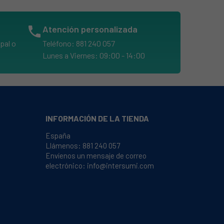
phone
Atención personalizada
pal o
Teléfono: 881 240 057
Lunes a Viernes: 09:00 - 14:00
INFORMACIÓN DE LA TIENDA
España
Llámenos:
881 240 057
Envíenos un mensaje de correo
electrónico:
info@intersumi.com