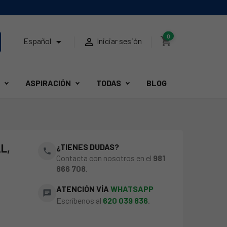
0
shopping_cart


Español
Iniciar sesión
ASPIRACIÓN
TODAS
BLOG
L,
¿TIENES DUDAS?
phone
Contacta con nosotros en el
981
866 708
.
ATENCIÓN VÍA
WHATSAPP
chat
Escríbenos al
620 039 836
.