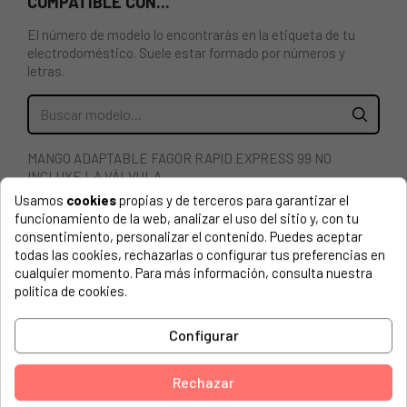
COMPATIBLE CON...
El número de modelo lo encontrarás en la etiqueta de tu
electrodoméstico. Suele estar formado por números y
letras.
MANGO ADAPTABLE FAGOR RAPID EXPRESS 99 NO
INCLUYE LA VÁLVULA
Usamos
cookies
propias y de terceros para garantizar el
STEINBACH, STEINBACH4,5L 918641222
funcionamiento de la web, analizar el uso del sitio y, con tu
consentimiento, personalizar el contenido. Puedes aceptar
STEINBACH, STEINBACH9,5L 918640125
todas las cookies, rechazarlas o configurar tus preferencias en
cualquier momento. Para más información, consulta nuestra
UNKNOWN, ORE99 4,5R RE 918640946
política de cookies.
UNKNOWN, ORE99STEI4,5R 918640893
Configurar
CARREFOUR, OR 6C CARRE 918640820
CARREFOUR, OR 8C CARRE 918640875
Rechazar
CARREFOUR, OR6C CARRE RU 918470003