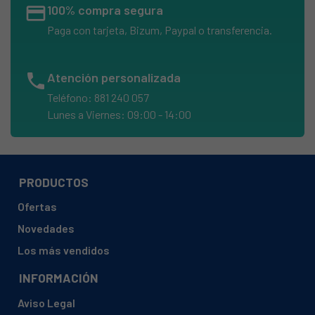
credit_card
100% compra segura
FAGOR, DUORE993+6OTT 918011028
Paga con tarjeta, Bizum, Paypal o transferencia.
FAGOR, DUORE9934OTT918011037
FAGOR, DUORE9936OTT918011028
phone
Atención personalizada
FAGOR, ELITE10QT 918010046
Teléfono: 881 240 057
FAGOR, ELITE10QT918010046
Lunes a Viernes: 09:00 - 14:00
FAGOR, ELITE4QT 918010044
FAGOR, ELITE4QT918010044
FAGOR, ELITE6QT 918010045
PRODUCTOS
FAGOR, ELITE6QT918010045
Ofertas
FAGOR, ELITE8+4QT 918010048
Novedades
FAGOR, ELITE84QT918010048
Los más vendidos
FAGOR, O NU RE TUV6C 918011698
INFORMACIÓN
FAGOR, O R E 6L R CE 918010190
Aviso Legal
FAGOR, O R E 7L USA 918010038