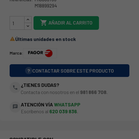
M18899294
44FA0072

AÑADIR AL CARRITO
Últimas unidades en stock

Marca:
?
CONTACTAR SOBRE ESTE PRODUCTO
¿TIENES DUDAS?
phone
Contacta con nosotros en el
981 866 708
.
ATENCIÓN VÍA
WHATSAPP
chat
Escríbenos al
620 039 836
.