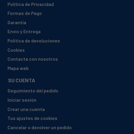
Política de Privacidad
FAGOR, ONURETUV6C918011698
Formas de Pago
FAGOR, ORE 10R CH 918010032
Garantía
FAGOR, ORE100CFAGOR 918012465
Envío y Entrega
FAGOR, ORE100CFAGOR918012465
Política de devoluciones
FAGOR, ORE10RCH918010032
Cookies
FAGOR, ORE40--CFAGOR 918010911
Contacta con nosotros
FAGOR, ORE40--RFAGOR 918010886
Mapa web
FAGOR, ORE40C
SU CUENTA
FAGOR, ORE40CFAGOR918010911
Seguimiento del pedido
FAGOR, ORE40R
Iniciar sesión
FAGOR, ORE40RFAGOR918010886
Crear una cuenta
FAGOR, ORE4RCH 918010028
Tus ajustes de cookies
FAGOR, ORE4RCH918010028
Cancelar o devolver un pedido
FAGOR, ORE60--CFAGOR 918010920