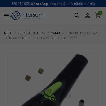
620 039 836
WhatsApp
(solo chat) - L-V 09:00 a 14:00
0
shopping_cart
search


INICIO
RECAMBIOS OLLAS
MANGOS
MANGO FAGOR RAPID
EXPRESS 99 NO INCLUYE LA VÁLVULA, M18803733