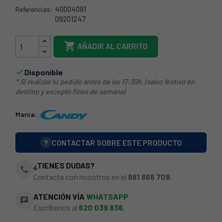
40004091
Referencias:
09201247
21CY0062

AÑADIR AL CARRITO
Disponible

* Si realizas tu pedido antes de las 17:30h. (salvo festivo en
destino y excepto fines de semana)
Marca:
?
CONTACTAR SOBRE ESTE PRODUCTO
¿TIENES DUDAS?
phone
Contacta con nosotros en el
981 866 708
.
ATENCIÓN VÍA
WHATSAPP
chat
Escríbenos al
620 039 836
.