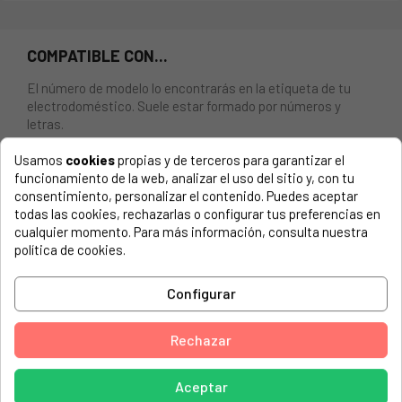
COMPATIBLE CON...
El número de modelo lo encontrarás en la etiqueta de tu
electrodoméstico. Suele estar formado por números y
letras.
Usamos
cookies
propias y de terceros para garantizar el
funcionamiento de la web, analizar el uso del sitio y, con tu
consentimiento, personalizar el contenido. Puedes aceptar
GANCHO PUERTA PARA LAVADORA Y SECADORA CANDY,
todas las cookies, rechazarlas o configurar tus preferencias en
HOOVER.
cualquier momento. Para más información, consulta nuestra
política de cookies.
CANDY, 31100126 CC266T-47
Configurar
CANDY, 31100136 ABCC267-37
CANDY, 31100138 ABCC217-SY
Rechazar
CANDY, 31100138CC217SY
CANDY, 31100147 CC267T-84
Aceptar