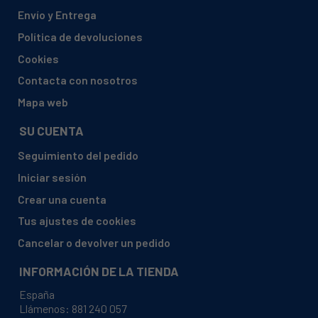
CANDY, 31100231 GODC38T-47
Envío y Entrega
CANDY, 31100240 GODV38-14S
Política de devoluciones
CANDY, 31100241 GODC38T-01S
Cookies
CANDY, 31100242 GODC38T-86S
Contacta con nosotros
CANDY, 31100243 GODC38-86S
Mapa web
CANDY, 31100249 GODC36-86S
SU CUENTA
CANDY, 31100253 GO DC18-88S
Seguimiento del pedido
CANDY, 31100254 GODC38T-88S
Iniciar sesión
CANDY, 31100257 GODC375T-84
Crear una cuenta
CANDY, 31100258 GODC36T-84
Tus ajustes de cookies
CANDY, 31100259 GODV375-84
Cancelar o devolver un pedido
CANDY, 31100260 GODV16-84
INFORMACIÓN DE LA TIENDA
CANDY, 31100265 GODV17X-ISR
España
CANDY, 31100281 GOV118
Llámenos:
881 240 057