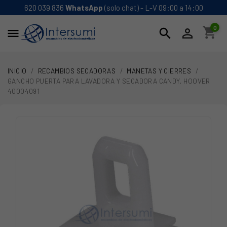
620 039 836
WhatsApp
(solo chat) - L-V 09:00 a 14:00
0
shopping_cart
search


INICIO
RECAMBIOS SECADORAS
MANETAS Y CIERRES
GANCHO PUERTA PARA LAVADORA Y SECADORA CANDY, HOOVER
40004091