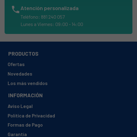
CANDY, 31100211 GODV18-12S
phone
Atención personalizada
CANDY, 31100212 GODC28-12S
Teléfono: 881 240 057
CANDY, 31100213 GODC218-80
Lunes a Viernes: 09:00 - 14:00
CANDY, 31100214 GODV117-80
CANDY, 31100221 GODC18-37S
CANDY, 31100222 GODV38-37
PRODUCTOS
CANDY, 31100223 GODC38-37
Ofertas
CANDY, 31100224 GODV18-37S
Novedades
CANDY, 31100225 GODC67-86S
Los más vendidos
CANDY, 31100226 GODC78-86S
INFORMACIÓN
CANDY, 31100227 GODV38-47
Aviso Legal
CANDY, 31100228 GODV16-47S
Política de Privacidad
CANDY, 31100229 GODC36-47
Formas de Pago
CANDY, 31100230 GODC37T-47
Garantía