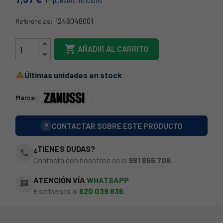
Impuestos incluidos
1246048001
Referencias:
21ZN0030

AÑADIR AL CARRITO
Últimas unidades en stock

Marca:
?
CONTACTAR SOBRE ESTE PRODUCTO
¿TIENES DUDAS?
phone
Contacta con nosotros en el
981 866 708
.
ATENCIÓN VÍA
WHATSAPP
chat
Escríbenos al
620 039 836
.