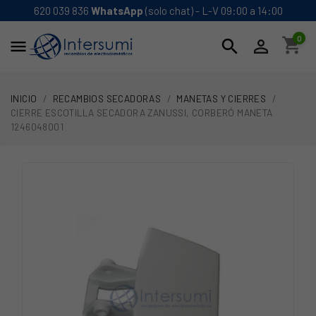
620 039 836
WhatsApp
(solo chat) - L-V 09:00 a 14:00
0
shopping_cart
search


INICIO
RECAMBIOS SECADORAS
MANETAS Y CIERRES
CIERRE ESCOTILLA SECADORA ZANUSSI, CORBERÓ MANETA
1246048001