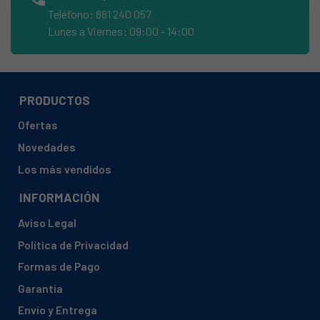
ZANUSSI, TDS372T
Teléfono: 881 240 057
ZANUSSI, TDS473E
Lunes a Viernes: 09:00 - 14:00
ZANUSSI, TDS473E91678101700
ZANUSSI, WD
ZANUSSI, WDS
PRODUCTOS
Ofertas
Novedades
Los más vendidos
INFORMACIÓN
Aviso Legal
Política de Privacidad
Formas de Pago
Garantía
Envío y Entrega