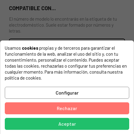
COMPATIBLE CON...
El número de modelo lo encontrarás en la etiqueta de tu
electrodoméstico. Suele estar formado por números y
letras.
Usamos
cookies
propias y de terceros para garantizar el
funcionamiento de la web, analizar el uso del sitio y, con tu
Cierre escotilla secadora Zanussi, Corberó maneta
consentimiento, personalizar el contenido. Puedes aceptar
1246048001
todas las cookies, rechazarlas o configurar tus preferencias en
cualquier momento. Para más información, consulta nuestra
política de cookies.
ZANUSSI, 1WJS
ZANUSSI, 91477022601FLC512
Configurar
ZANUSSI, 91482008802FL634
ZANUSSI, 91677051000TDS362T
Rechazar
ZANUSSI, 91678101700TDS473E
Aceptar
ZANUSSI, FJF1072HV