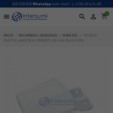
620 039 836
WhatsApp
(solo chat) - L-V 09:00 a 14:00
0
shopping_cart
search


INICIO
RECAMBIOS LAVADORAS
MANETAS
TIRADOR
PUERTA LAVADORA CORBERÓ LDE1450 3542431204