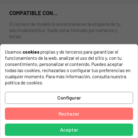
COMPATIBLE CON...
El número de modelo lo encontrarás en la etiqueta de tu
electrodoméstico. Suele estar formado por números y
letras.
Usamos
cookies
propias y de terceros para garantizar el
funcionamiento de la web, analizar el uso del sitio y, con tu
consentimiento, personalizar el contenido. Puedes aceptar
Cierre escotilla lavadora Corberó LD1400 maneta
todas las cookies, rechazarlas o configurar tus preferencias en
3542431204
cualquier momento. Para más información, consulta nuestra
política de cookies.
CASTOR, CCR520
CORBERO, 91428083501LDE1850
Configurar
CORBERO, LD1400
Rechazar
CORBERO, LD1450
CORBERO, LD898
Aceptar
CORBERO, LDE1400