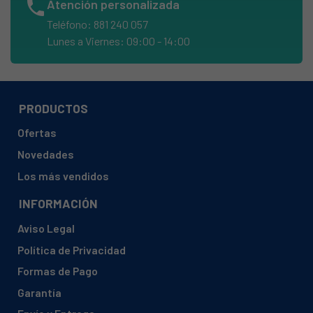
phone
Atención personalizada
ZANUSSI, FLS473C91424085100
Teléfono: 881 240 057
ZANUSSI, FLS522C
Lunes a Viernes: 09:00 - 14:00
ZANUSSI, FLS573C
ZANUSSI, FLS573C914260833
PRODUCTOS
Ofertas
Novedades
Los más vendidos
INFORMACIÓN
Aviso Legal
Política de Privacidad
Formas de Pago
Garantía