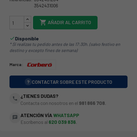
3542431006
21CO0001

AÑADIR AL CARRITO
Disponible

* Si realizas tu pedido antes de las 17:30h. (salvo festivo en
destino y excepto fines de semana)
Marca:
?
CONTACTAR SOBRE ESTE PRODUCTO
¿TIENES DUDAS?
phone
Contacta con nosotros en el
981 866 708
.
ATENCIÓN VÍA
WHATSAPP
chat
Escríbenos al
620 039 836
.