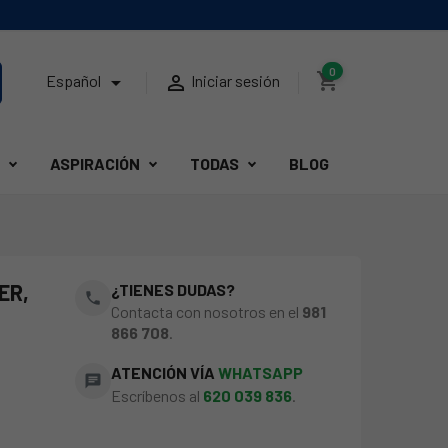
0
shopping_cart


Español
Iniciar sesión
ASPIRACIÓN
TODAS
BLOG
ER,
¿TIENES DUDAS?
phone
Contacta con nosotros en el
981
866 708
.
ATENCIÓN VÍA
WHATSAPP
chat
Escríbenos al
620 039 836
.