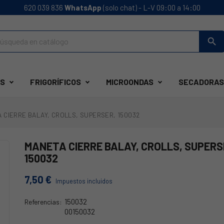
620 039 836
WhatsApp
(solo chat) - L-V 09:00 a 14:00
search
S
FRIGORÍFICOS
MICROONDAS
SECADORAS
 CIERRE BALAY, CROLLS, SUPERSER, 150032
MANETA CIERRE BALAY, CROLLS, SUPERS
150032
7,50 €
Impuestos incluidos
150032
Referencias:
00150032
21BY007