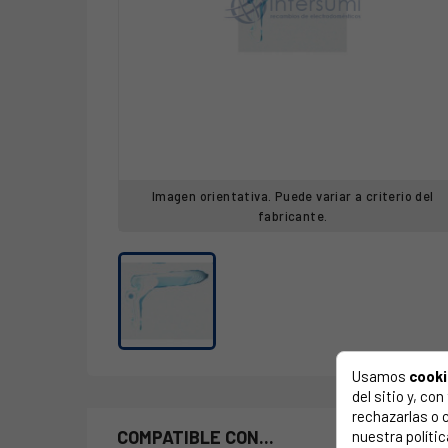
Imagen orientativa. Puede variar a criterio del
fabricante.
Usamos
cook
del sitio y, c
rechazarlas o 
COMPATIBLE CON...
nuestra polític