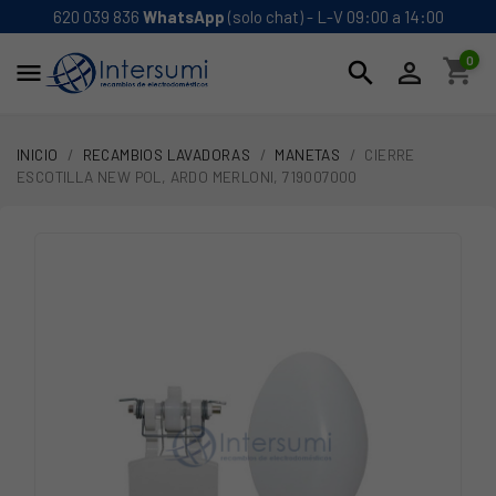
620 039 836
WhatsApp
(solo chat) - L-V 09:00 a 14:00
0
shopping_cart
search


INICIO
RECAMBIOS LAVADORAS
MANETAS
CIERRE
ESCOTILLA NEW POL, ARDO MERLONI, 719007000