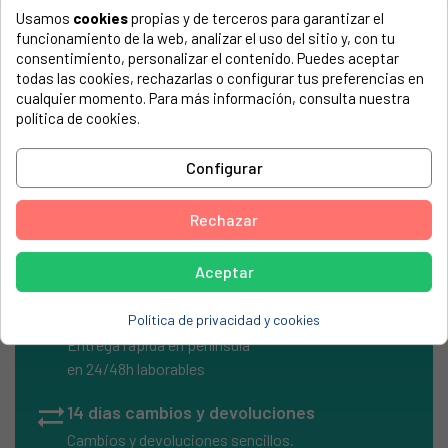
Usamos
cookies
propias y de terceros para garantizar el
El número de modelo lo encontrarás en la etiqueta de tu
funcionamiento de la web, analizar el uso del sitio y, con tu
electrodoméstico. Suele estar formado por números y
consentimiento, personalizar el contenido. Puedes aceptar
letras.
todas las cookies, rechazarlas o configurar tus preferencias en
cualquier momento. Para más información, consulta nuestra
política de cookies.
Cierre escotilla New Pol, Ardo Merloni, 719007000
Configurar
NEW POL, SOLID 2_1, Version 0
Rechazar
Aceptar
local_shipping
Envíos Express
Política de privacidad y cookies
Entrega rápida en península
en 24/48h laborables
sync_alt
14 días cambios y devoluciones
Cambios y devoluciones sencillos.