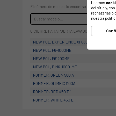
Usamos
cook
El número de modelo lo encontrarás en la etiqueta 
del sitio y, c
rechazarlas o 
nuestra polític
Conf
CiCIERRE PARA PUERTA LAVADORA NEW POL CO
NEW POL, EXPERIENCE XF6800EL
NEW POL, F6-1000ME
NEW POL, F61200ME
NEW POL, P M6-1000-ME
ROMMER, GREEN 560 A
ROMMER, OLIMPIC 1100A
ROMMER, RED 450 T-1
ROMMER, WHITE 450 E
ROMMER, WHITE450E