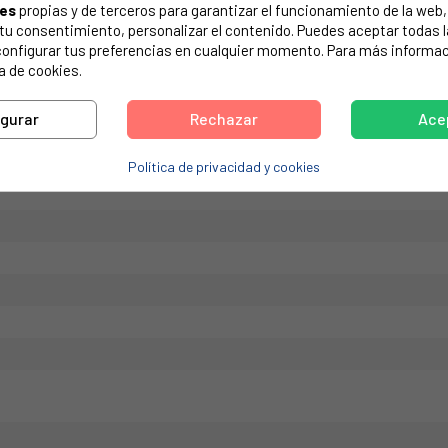
ies
propias y de terceros para garantizar el funcionamiento de la web, 
de tu electrodoméstico. Suele estar formado por números y letras.
on tu consentimiento, personalizar el contenido. Puedes aceptar todas 
configurar tus preferencias en cualquier momento. Para más informac
a de cookies.
igurar
Rechazar
Ace
MPLETO XF6-8
Política de privacidad y cookies