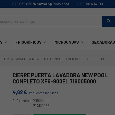
620 039 836
WhatsApp
(solo chat) - L-V 09:00 a 14:00
search
S
FRIGORÍFICOS
MICROONDAS
SECADORAS
 PUERTA LAVADORA NEW POOL COMPLETO XF6-800EL 719005000
CIERRE PUERTA LAVADORA NEW POOL
COMPLETO XF6-800EL 719005000
4,62 €
Impuestos incluidos
719005000
Referencias:
21AK0065
21NP0017