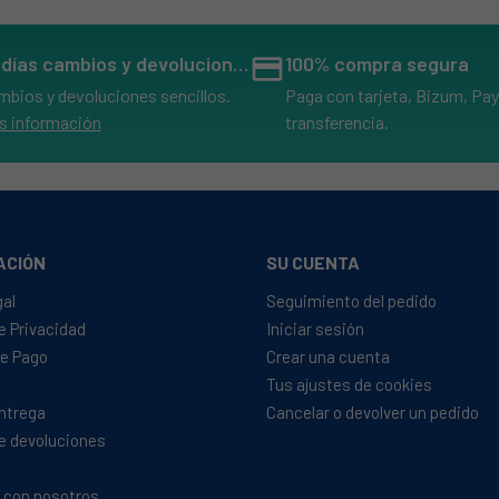
14 días cambios y devoluciones
credit_card
100% compra segura
mbios y devoluciones sencillos.
Paga con tarjeta, Bizum, Pay
s información
transferencia.
ACIÓN
SU CUENTA
gal
Seguimiento del pedido
de Privacidad
Iniciar sesión
e Pago
Crear una cuenta
Tus ajustes de cookies
Entrega
Cancelar o devolver un pedido
de devoluciones
 con nosotros