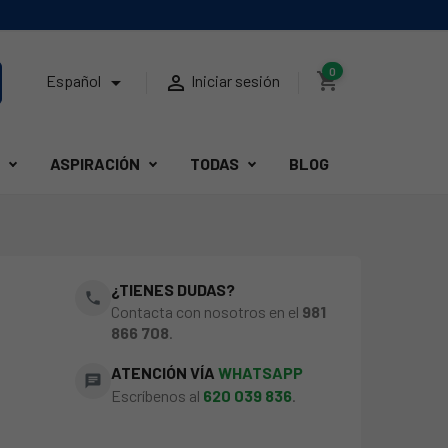
0
shopping_cart


Español
Iniciar sesión
ASPIRACIÓN
TODAS
BLOG
¿TIENES DUDAS?
phone
Contacta con nosotros en el
981
866 708
.
ATENCIÓN VÍA
WHATSAPP
chat
Escríbenos al
620 039 836
.