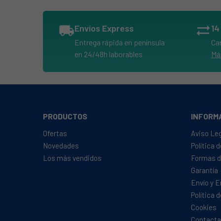
local_shipping
Envíos Express
sync_alt
Entrega rápida en península
Ca
en 24/48h laborables
Má
PRODUCTOS
INFORM
Ofertas
Aviso Le
Novedades
Política 
Los más vendidos
Formas d
Garantía
Envío y 
Política 
Cookies
Contacta