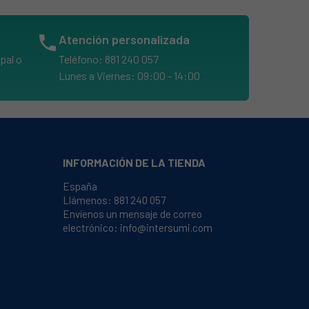
phone
Atención personalizada
pal o
Teléfono: 881 240 057
Lunes a Viernes: 09:00 - 14:00
INFORMACIÓN DE LA TIENDA
España
Llámenos:
881 240 057
Envíenos un mensaje de correo
electrónico:
info@intersumi.com