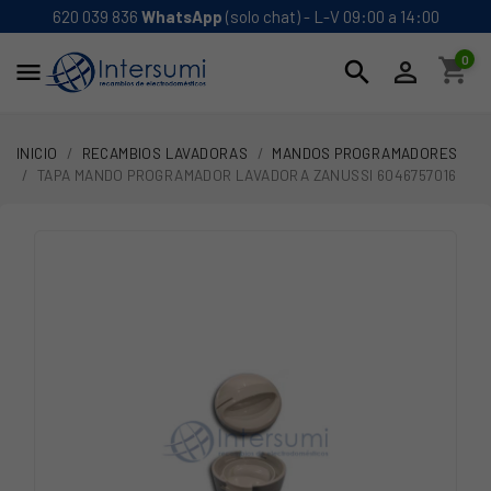
620 039 836
WhatsApp
(solo chat) - L-V 09:00 a 14:00
0
shopping_cart
search


INICIO
RECAMBIOS LAVADORAS
MANDOS PROGRAMADORES
TAPA MANDO PROGRAMADOR LAVADORA ZANUSSI 6046757016