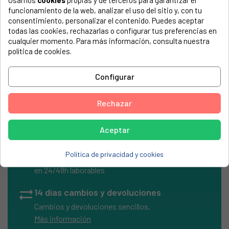
Usamos
cookies
propias y de terceros para garantizar el
El número de modelo lo encontrarás en la etiqueta de tu
funcionamiento de la web, analizar el uso del sitio y, con tu
electrodoméstico. Suele estar formado por números y
consentimiento, personalizar el contenido. Puedes aceptar
letras.
todas las cookies, rechazarlas o configurar tus preferencias en
cualquier momento. Para más información, consulta nuestra
política de cookies.
Configurar
Tapa mando programador lavadora Zanussi 6046757016
Rechazar
Aceptar
local_shipping
Envíos Express
Política de privacidad y cookies
Entrega rápida en península
en 24/48h laborables
sync_alt
14 días cambios y devoluciones
Cambios y devoluciones sencillos.
Más información