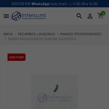
620 039 836
WhatsApp
(solo chat) - L-V 09:00 a 14:00
0
shopping_cart
search


INICIO
RECAMBIOS LAVADORAS
MANDOS PROGRAMADORES
MANDO PROGRAMADOR ZANUSSI 1247823303
AGOTADO