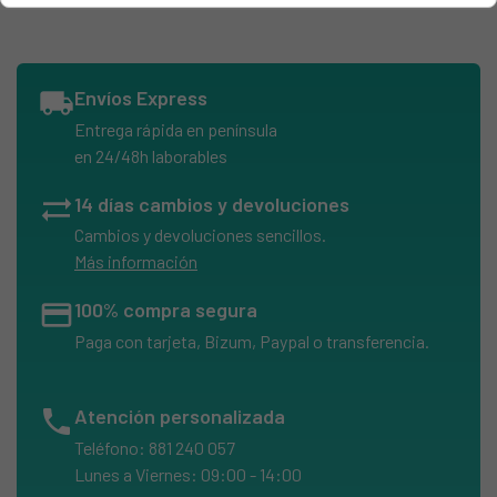
ZANUSSI, FLS473C
ZANUSSI, FLS473C91424085100
ZANUSSI, FLS676S
local_shipping
Envíos Express
ZANUSSI, FLS802
Entrega rápida en península
ZANUSSI, FLS80291477051201
en 24/48h laborables
ZANUSSI, FLS804X
sync_alt
14 días cambios y devoluciones
ZANUSSI, FLS821C
Cambios y devoluciones sencillos.
ZANUSSI, FLS837C
Más información
credit_card
100% compra segura
Paga con tarjeta, Bizum, Paypal o transferencia.
phone
Atención personalizada
Teléfono: 881 240 057
Lunes a Viernes: 09:00 - 14:00