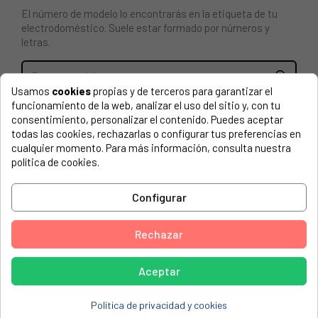
El número de modelo lo encontrarás en la etiqueta de tu
electrodoméstico. Suele estar formado por números y
letras.
Usamos
cookies
propias y de terceros para garantizar el
funcionamiento de la web, analizar el uso del sitio y, con tu
Mando programador Zanussi 1247823303
consentimiento, personalizar el contenido. Puedes aceptar
todas las cookies, rechazarlas o configurar tus preferencias en
ZANUSSI, 91424085100FLS473C
cualquier momento. Para más información, consulta nuestra
política de cookies.
ZANUSSI, 91477051201FLS802
ZANUSSI, FL5804
Configurar
ZANUSSI, FLS1072
ZANUSSI, FLS1073
Rechazar
ZANUSSI, FLS1082
Aceptar
ZANUSSI, FLS1083
ZANUSSI, FLS472
Política de privacidad y cookies