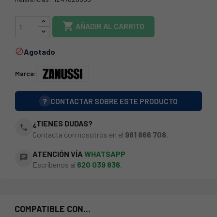
73ZN0012

AÑADIR AL CARRITO
Agotado

Marca:
?
CONTACTAR SOBRE ESTE PRODUCTO
¿TIENES DUDAS?
phone
Contacta con nosotros en el
981 866 708
.
ATENCIÓN VÍA
WHATSAPP
chat
Escríbenos al
620 039 836
.
COMPATIBLE CON...