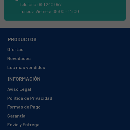
Teléfono: 881 240 057
INDESIT, IDL75EU
Lunes a Viernes: 09:00 - 14:00
INDESIT, IDL75EU2
BAUKNECHT, 37304230900 IDE44EU
BAUKNECHT, 37342830900 IDL52EU2
PRODUCTOS
BAUKNECHT, 37342840900 IDL61IT2
Ofertas
BAUKNECHT, 37345660900 IDL70DEU2
Novedades
BAUKNECHT, 37417540000 IDL55T4C
Los más vendidos
BAUKNECHT, 37320060900 IDL50EU2
INFORMACIÓN
BAUKNECHT, 37322710900 IDLB2EU
Aviso Legal
BAUKNECHT, 37412040000 IDL600IT2
Política de Privacidad
BAUKNECHT, 37348650900 IDL500FR2
Formas de Pago
BAUKNECHT, 37411650000 IDL63EU2
Garantía
BAUKNECHT, 37393330900 IDL41FR
Envío y Entrega
BAUKNECHT, 37342860900 IDL71IT2