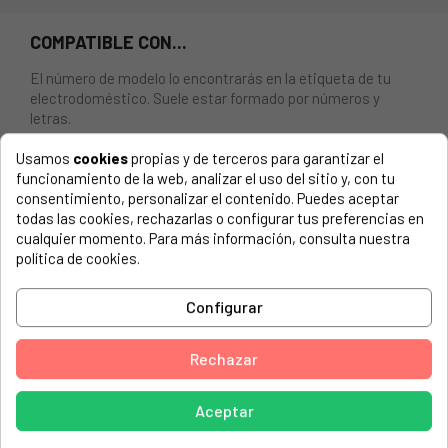
COMPATIBLE CON...
El número de modelo lo encontrarás en la etiqueta de tu
electrodoméstico. Suele estar formado por números y
letras.
Usamos
cookies
propias y de terceros para garantizar el
funcionamiento de la web, analizar el uso del sitio y, con tu
consentimiento, personalizar el contenido. Puedes aceptar
Pulsador on-off blanco Indesit C00143006
todas las cookies, rechazarlas o configurar tus preferencias en
cualquier momento. Para más información, consulta nuestra
INDESIT, 37302170000IDL50EU
política de cookies.
INDESIT, 37320060000IDL50EU2
Configurar
INDESIT, EVO3
INDESIT, IDL40EU
Rechazar
INDESIT, IDL40EU
Aceptar
INDESIT, IDL500EU.2
INDESIT, IDL500EU2