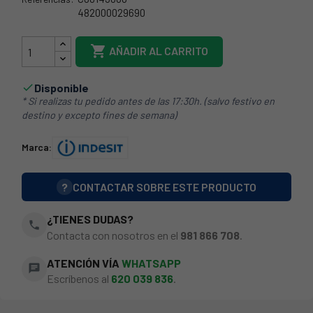
482000029690
73IT0018

AÑADIR AL CARRITO
Disponible

* Si realizas tu pedido antes de las 17:30h. (salvo festivo en
destino y excepto fines de semana)
Marca:
?
CONTACTAR SOBRE ESTE PRODUCTO
¿TIENES DUDAS?
phone
Contacta con nosotros en el
981 866 708
.
ATENCIÓN VÍA
WHATSAPP
chat
Escríbenos al
620 039 836
.