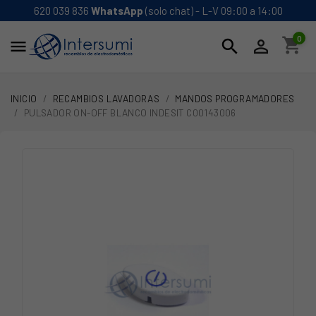
620 039 836
WhatsApp
(solo chat) - L-V 09:00 a 14:00
0
shopping_cart
search


INICIO
RECAMBIOS LAVADORAS
MANDOS PROGRAMADORES
PULSADOR ON-OFF BLANCO INDESIT C00143006