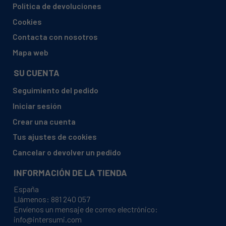
Política de devoluciones
BAUKNECHT, 37322200900 IDL55DE2
Cookies
BAUKNECHT, 37341400900 IDL530UK2
Contacta con nosotros
BAUKNECHT, 37322230900 IDL62EU2
Mapa web
BAUKNECHT, 37322210900 IDL50SK2
SU CUENTA
BAUKNECHT, 37326270900 IDL75EU2
Seguimiento del pedido
BAUKNECHT, 37422420000 IDL6049SK2
Iniciar sesión
BAUKNECHT, 37353140900 IDL57PT2
Crear una cuenta
BAUKNECHT, 37306660900 IDE100EU
Tus ajustes de cookies
BAUKNECHT, 37463470000 IDL557FR2
Cancelar o devolver un pedido
BAUKNECHT, 37361540900 IDL553FR2
INFORMACIÓN DE LA TIENDA
BAUKNECHT, 37411650100 IDL63EU2
España
BAUKNECHT, 37323090900 IDL42DE
Llámenos:
881 240 057
Envíenos un mensaje de correo electrónico:
BAUKNECHT, 37408910000 IDL750EU2
info@intersumi.com
BAUKNECHT, 37393300900 IDL556FR2