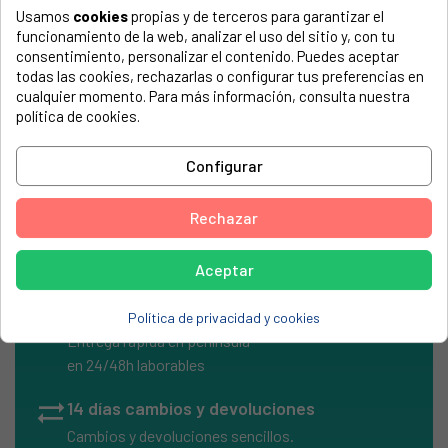
Usamos
cookies
propias y de terceros para garantizar el
El número de modelo lo encontrarás en la etiqueta de tu
funcionamiento de la web, analizar el uso del sitio y, con tu
electrodoméstico. Suele estar formado por números y
consentimiento, personalizar el contenido. Puedes aceptar
letras.
todas las cookies, rechazarlas o configurar tus preferencias en
cualquier momento. Para más información, consulta nuestra
política de cookies.
Tapa para mando Zanussi, Electrolux 50099826005
Configurar
ZANUSSI, Z6420
Rechazar
Aceptar
local_shipping
Envíos Express
Política de privacidad y cookies
Entrega rápida en península
en 24/48h laborables
sync_alt
14 días cambios y devoluciones
Cambios y devoluciones sencillos.