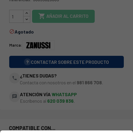
73ZN0086

AÑADIR AL CARRITO
Agotado

Marca:
?
CONTACTAR SOBRE ESTE PRODUCTO
¿TIENES DUDAS?
phone
Contacta con nosotros en el
981 866 708
.
ATENCIÓN VÍA
WHATSAPP
chat
Escríbenos al
620 039 836
.
COMPATIBLE CON...