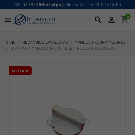
620 039 836
WhatsApp
(solo chat) - L-V 09:00 a 14:00
0
shopping_cart
search


INICIO
RECAMBIOS LAVADORAS
MANDOS PROGRAMADORES
TAPA PARA MANDO ZANUSSI, ELECTROLUX 50099826005
AGOTADO