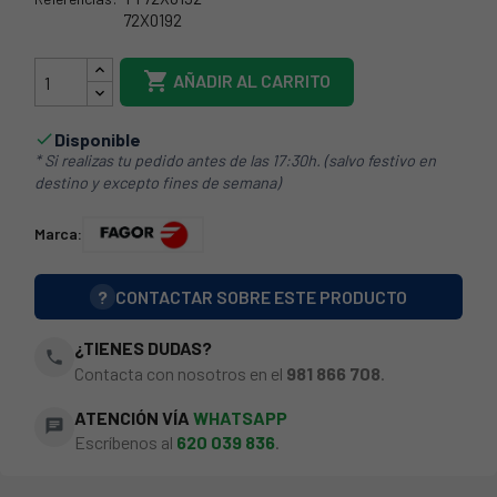
72X0192
73FA0300

AÑADIR AL CARRITO
Disponible

* Si realizas tu pedido antes de las 17:30h. (salvo festivo en
destino y excepto fines de semana)
Marca:
?
CONTACTAR SOBRE ESTE PRODUCTO
¿TIENES DUDAS?
phone
Contacta con nosotros en el
981 866 708
.
ATENCIÓN VÍA
WHATSAPP
chat
Escríbenos al
620 039 836
.