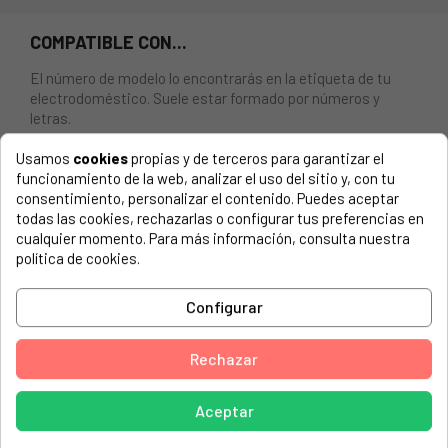
COMPATIBLE CON...
El número de modelo lo encontrarás en la etiqueta de tu
electrodoméstico. Suele estar formado por números y
letras.
Usamos
cookies
propias y de terceros para garantizar el
funcionamiento de la web, analizar el uso del sitio y, con tu
consentimiento, personalizar el contenido. Puedes aceptar
Mando temporizador horno microondas Fagor YY72X0192
todas las cookies, rechazarlas o configurar tus preferencias en
cualquier momento. Para más información, consulta nuestra
CODIGEL, ER932929470413
política de cookies.
FAGOR, M17GX
Configurar
FAGOR, MW2-215 I
FAGOR, MW2-215I
Rechazar
FAGOR, MW3-175GX
Aceptar
FAGOR, MW3-175GX
FAGOR, W3175GX