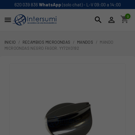
620 039 836
WhatsApp
(solo chat) - L-V 09:00 a 14:00
0
shopping_cart
search


INICIO
RECAMBIOS MICROONDAS
MANDOS
MANDO
MICROONDAS NEGRO FAGOR. YY72X0192