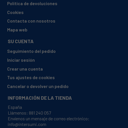
Política de devoluciones
FAGOR, MW2-215 I
Cookies
FAGOR, MW3-175G X
Contacta con nosotros
FAGOR, MW3-176G X
Mapa web
FAGOR, MW3-176GX/1
SU CUENTA
FAGOR, MW3-176GX3
Seguimiento del pedido
FRANKE, FMW170
Iniciar sesión
THOMSON, CK32A
Crear una cuenta
WHIRLPOOL, ART941H
Tus ajustes de cookies
Cancelar o devolver un pedido
INFORMACIÓN DE LA TIENDA
España
Llámenos:
881 240 057
Envíenos un mensaje de correo electrónico:
info@intersumi.com