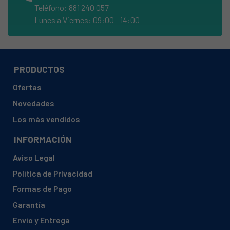
Teléfono: 881 240 057
DE-DIETRICH, MW2512E1
Lunes a Viernes: 09:00 - 14:00
DE-DIETRICH, MW2523E1
DE-DIETRICH, MW2523E2
DE-DIETRICH, MW2523E21
PRODUCTOS
DE-DIETRICH, MW2703E2
Ofertas
DE-DIETRICH, MW2703E21
Novedades
DE-DIETRICH, MW2743E1
Los más vendidos
DE-DIETRICH, MW2743E11
INFORMACIÓN
EDESA, 1M-17GX
Aviso Legal
EDESA, 1M-20GX
Política de Privacidad
EDESA, 929270058
Formas de Pago
EDESA, 929270174
Garantía
EDESA, 929270272
Envío y Entrega
EDESA, METAL-M20GX