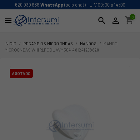
620 039 836
WhatsApp
(solo chat) - L-V 09:00 a 14:00
0
shopping_cart
search


INICIO
RECAMBIOS MICROONDAS
MANDOS
MANDO
MICROONDAS WHIRLPOOL AVM504 481241258828
AGOTADO