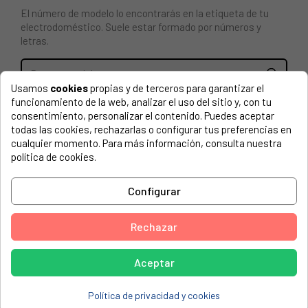
El número de modelo lo encontrarás en la etiqueta de tu
electrodoméstico. Suele estar formado por números y
letras.
Usamos
cookies
propias y de terceros para garantizar el
funcionamiento de la web, analizar el uso del sitio y, con tu
Mando microondas Whirlpool AVM504
consentimiento, personalizar el contenido. Puedes aceptar
todas las cookies, rechazarlas o configurar tus preferencias en
IGNIS, 854154601221AKL546IGWH
cualquier momento. Para más información, consulta nuestra
política de cookies.
IGNIS, AKL536
IGNIS, AKL546
Configurar
IGNIS, AKL546-IG-WH
IGNIS, AKL546-WH
Rechazar
IGNIS, AKL546IGWH854154601221
Aceptar
IGNIS, AKL576
WHIRLPOOL, AVM504
Política de privacidad y cookies