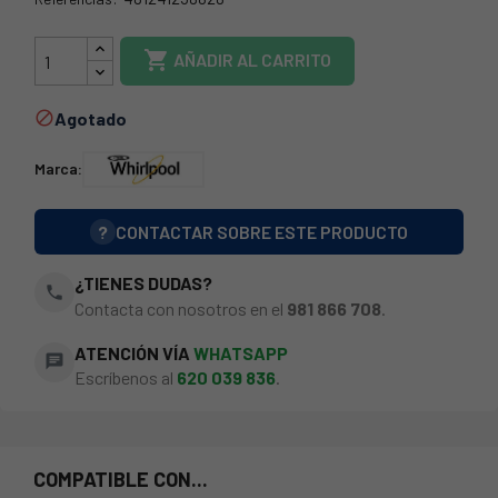
73IG0051

AÑADIR AL CARRITO
Agotado

Marca:
?
CONTACTAR SOBRE ESTE PRODUCTO
¿TIENES DUDAS?
phone
Contacta con nosotros en el
981 866 708
.
ATENCIÓN VÍA
WHATSAPP
chat
Escríbenos al
620 039 836
.
COMPATIBLE CON...