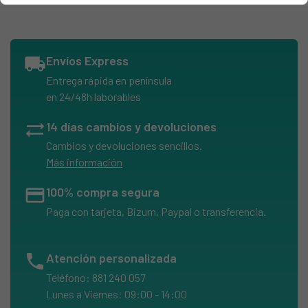
local_shipping
Envíos Express
Entrega rápida en península
en 24/48h laborables
sync_alt
14 días cambios y devoluciones
Cambios y devoluciones sencillos.
Más información
credit_card
100% compra segura
Paga con tarjeta, Bizum, Paypal o transferencia.
phone
Atención personalizada
Teléfono: 881 240 057
Lunes a Viernes: 09:00 - 14:00