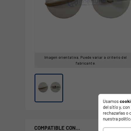
Imagen orientativa. Puede variar a criterio del
fabricante.
Usamos
cook
del sitio y, c
rechazarlas o 
nuestra polític
COMPATIBLE CON...