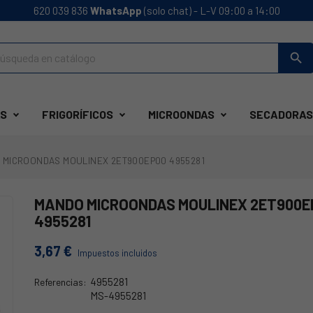
620 039 836
WhatsApp
(solo chat) - L-V 09:00 a 14:00
search
S
FRIGORÍFICOS
MICROONDAS
SECADORAS
 MICROONDAS MOULINEX 2ET900EP00 4955281
MANDO MICROONDAS MOULINEX 2ET900E
4955281
3,67 €
Impuestos incluidos
4955281
Referencias:
MS-4955281
73MX0010