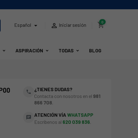
0
shopping_cart


Español
Iniciar sesión
ASPIRACIÓN
TODAS
BLOG
P00
¿TIENES DUDAS?
phone
Contacta con nosotros en el
981
866 708
.
ATENCIÓN VÍA
WHATSAPP
chat
Escríbenos al
620 039 836
.