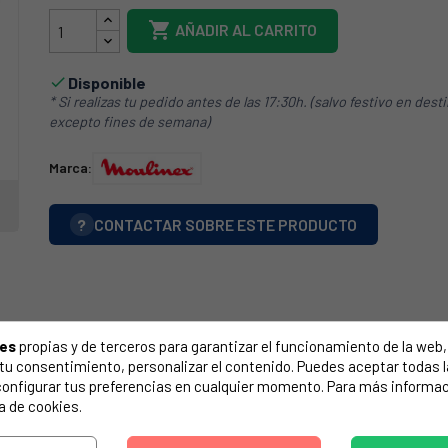

AÑADIR AL CARRITO
Disponible

* Si realizas tu pedido antes de las 17:30h. (salvo festivo en dest
excepto fines de semana)
Marca:
?
CONTACTAR SOBRE ESTE PRODUCTO
ies
propias y de terceros para garantizar el funcionamiento de la web, 
on tu consentimiento, personalizar el contenido. Puedes aceptar todas 
configurar tus preferencias en cualquier momento. Para más informac
a de cookies.