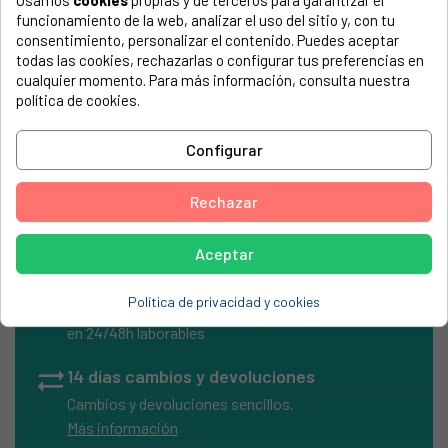
Usamos
cookies
propias y de terceros para garantizar el
El número de modelo lo encontrarás en la etiqueta de tu
funcionamiento de la web, analizar el uso del sitio y, con tu
electrodoméstico. Suele estar formado por números y
consentimiento, personalizar el contenido. Puedes aceptar
letras.
todas las cookies, rechazarlas o configurar tus preferencias en
cualquier momento. Para más información, consulta nuestra
política de cookies.
Configurar
Mando cocina Teka marrón con ejes S-98M
Rechazar
Aceptar
local_shipping
Envíos Express
Política de privacidad y cookies
Entrega rápida en península
en 24/48h laborables
sync_alt
14 días cambios y devoluciones
Cambios y devoluciones sencillos.
Más información