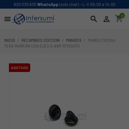
620 039 836
WhatsApp
(solo chat) - L-V 09:00 a 14:00
0
shopping_cart
search


INICIO
RECAMBIOS COCCION
MANDOS
MANDO COCINA
TEKA MARRÓN CON EJES S-98M 73TK0070
AGOTADO