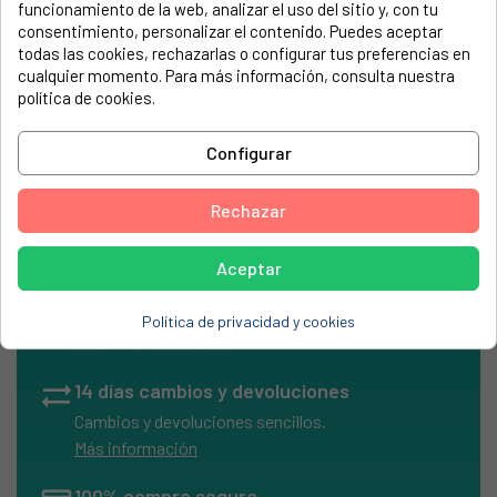
funcionamiento de la web, analizar el uso del sitio y, con tu
electrodoméstico. Suele estar formado por números y
consentimiento, personalizar el contenido. Puedes aceptar
letras.
todas las cookies, rechazarlas o configurar tus preferencias en
cualquier momento. Para más información, consulta nuestra
política de cookies.
Mando termostato cocina Teka
Configurar
Rechazar
Aceptar
local_shipping
Envíos Express
Entrega rápida en península
Política de privacidad y cookies
en 24/48h laborables
sync_alt
14 días cambios y devoluciones
Cambios y devoluciones sencillos.
Más información
100% compra segura