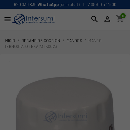
620 039 836
WhatsApp
(solo chat) - L-V 09:00 a 14:00
0
shopping_cart
search


INICIO
RECAMBIOS COCCION
MANDOS
MANDO
TERMOSTATO TEKA 73TK0023