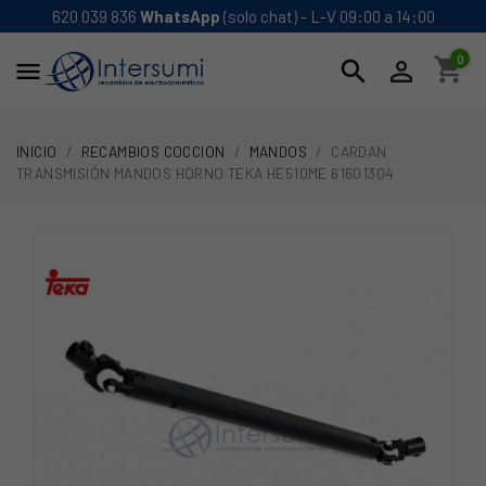
620 039 836
WhatsApp
(solo chat) - L-V 09:00 a 14:00
0
shopping_cart
search


INICIO
RECAMBIOS COCCION
MANDOS
CARDAN
TRANSMISIÓN MANDOS HORNO TEKA HE510ME 61601304