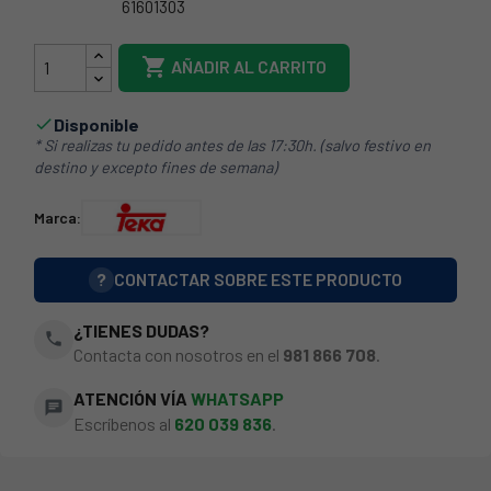
61601303
40TK0001

AÑADIR AL CARRITO
Disponible

* Si realizas tu pedido antes de las 17:30h. (salvo festivo en
destino y excepto fines de semana)
Marca:
?
CONTACTAR SOBRE ESTE PRODUCTO
¿TIENES DUDAS?
phone
Contacta con nosotros en el
981 866 708
.
ATENCIÓN VÍA
WHATSAPP
chat
Escríbenos al
620 039 836
.