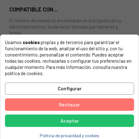
COMPATIBLE CON...
El número de modelo lo encontrarás en la etiqueta de tu
electrodoméstico. Suele estar formado por números y
letras.
Usamos
cookies
propias y de terceros para garantizar el
funcionamiento de la web, analizar el uso del sitio y, con tu
consentimiento, personalizar el contenido. Puedes aceptar
todas las cookies, rechazarlas o configurar tus preferencias en
Cardan transmisión mandos horno Teka HE510ME
cualquier momento. Para más información, consulta nuestra
política de cookies.
TEKA, 590/510
TEKA, 5905102G2P
Configurar
TEKA, 5905103G1P
Rechazar
TEKA, 5905104G
TEKA, 5905104P
Aceptar
TEKA, 590510CG3G1P
TEKA, 590510CG4G
Política de privacidad y cookies