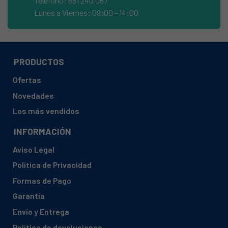
Teléfono: 881 240 057
TEKA, CG4GBUT
Lunes a Viernes: 09:00 - 14:00
TEKA, CGC 4 G-AI-AL-132
TEKA, CGC 4G AI AL BUT-VR00
TEKA, CGC 4G BUT VR01
PRODUCTOS
TEKA, CGC4G
Ofertas
TEKA, CGC4G-843
Novedades
TEKA, CGC4GBUTVR01
Los más vendidos
TEKA, CVTCHDC2
INFORMACIÓN
TEKA, EC-4G
Aviso Legal
TEKA, EC2G2P-97
Política de Privacidad
TEKA, EC2G2PBUT
Formas de Pago
TEKA, EC3G1P-97
Garantía
TEKA, EC3G1PBUT
Envío y Entrega
TEKA, EC3G1PVR01
Política de devoluciones