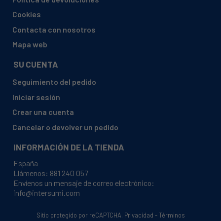
TEKA, EC4G
Cookies
TEKA, EC4G-97
Contacta con nosotros
TEKA, EC4GBUT
Mapa web
TEKA, EC4P-97
SU CUENTA
TEKA, EC4P97
Seguimiento del pedido
TEKA, EC4PR-97
Iniciar sesión
TEKA, EC4PR97
Crear una cuenta
TEKA, ECC4G-902
Cancelar o devolver un pedido
TEKA, ECC4G-97
INFORMACIÓN DE LA TIENDA
TEKA, ECC4GBUT
España
TEKA, HBE615ME-111280003
Llámenos:
881 240 057
Envíenos un mensaje de correo electrónico:
TEKA, HC485ME
info@intersumi.com
TEKA, HE490ME
TEKA, HE510ME
Sitio protegido por reCAPTCHA.
Privacidad
-
Términos