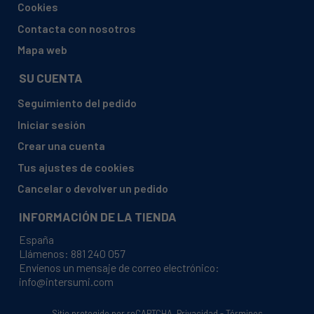
Cookies
TEKA, E M302GBUTINOX
Contacta con nosotros
TEKA, EM302PINOX
Mapa web
TEKA, EM302 PINOX220230V
SU CUENTA
TEKA, EM302PTINOX
Seguimiento del pedido
TEKA, EM603G1PA IALTRFUNDBUT
Iniciar sesión
TEKA, EM603G1PAIA LTRTVFUNDBIX
Crear una cuenta
TEKA, EM6 03G1PAITRBUT
Tus ajustes de cookies
TEKA, EM6 03G1PAITRNAT
Cancelar o devolver un pedido
TEKA, EM603G1PAITRT CFUNDNATINOX
INFORMACIÓN DE LA TIENDA
TEKA, EM603 G1PAITRTVBUT
España
TEKA, EM603G1PA ITRTVFUNDBUT
Llámenos:
881 240 057
Envíenos un mensaje de correo electrónico:
TEKA, EM603G1PA ITRTVNATINOX
info@intersumi.com
TEKA, EM604 GAIALBUTINOX
TEKA, EM604 GAIALNATINOX
Sitio protegido por reCAPTCHA.
Privacidad
-
Términos