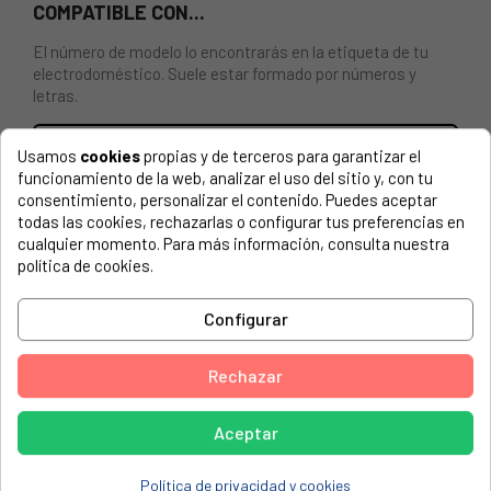
COMPATIBLE CON...
El número de modelo lo encontrarás en la etiqueta de tu
electrodoméstico. Suele estar formado por números y
letras.
Usamos
cookies
propias y de terceros para garantizar el
funcionamiento de la web, analizar el uso del sitio y, con tu
consentimiento, personalizar el contenido. Puedes aceptar
Mando termostato horno Teka 61004111. Color gris plateado.
todas las cookies, rechazarlas o configurar tus preferencias en
cualquier momento. Para más información, consulta nuestra
PRIMA, PRCECH102
política de cookies.
PRIMA, PRDO202
PRIMA, PRDO203
Configurar
PRIMA, PRDO204
Rechazar
PRIMA, PRDO205
PRIMA, PREH102
Aceptar
PRIMA, PRGH102
Política de privacidad y cookies
PRIMA, PRGH103