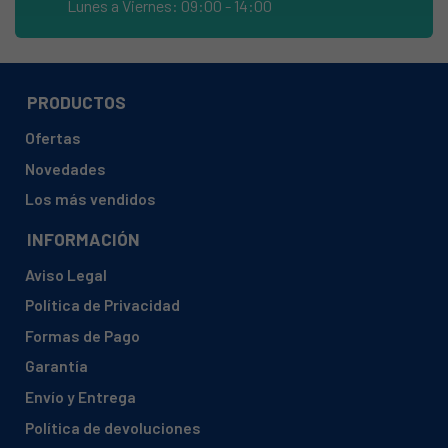
Lunes a Viernes: 09:00 - 14:00
TEKA, DHA888INOX
TEKA, E 6033G1PALBUT
TEKA, E 6033G1PALNAT
PRODUCTOS
TEKA, E6034GAIBUT
Ofertas
TEKA, E60 34GAIBUT110V
Novedades
TEKA, EH615INOX
Los más vendidos
TEKA, EM
INFORMACIÓN
TEKA, EM -60 4G AI AL
Aviso Legal
TEKA, EM 202PINOX110V
Política de Privacidad
TEKA, EM302 GAIALBUTINOX
Formas de Pago
TEKA, EM302GA IBUTINOX110V
Garantía
TEKA, EM3 02GAINATINOX
Envío y Entrega
TEKA, EM3 02GALBUTINOX
Política de devoluciones
TEKA, EM3 02GALNATINOX