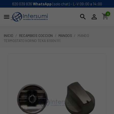
620 039 836
WhatsApp
(solo chat) - L-V 09:00 a 14:00
0
shopping_cart
search


INICIO
RECAMBIOS COCCION
MANDOS
MANDO
TERMOSTATO HORNO TEKA 61004111