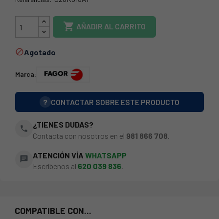
73FA0216

AÑADIR AL CARRITO
Agotado

Marca:
?
CONTACTAR SOBRE ESTE PRODUCTO
¿TIENES DUDAS?
phone
Contacta con nosotros en el
981 866 708
.
ATENCIÓN VÍA
WHATSAPP
chat
Escríbenos al
620 039 836
.
COMPATIBLE CON...