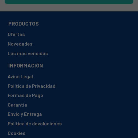
FAGOR, 2H-412B
FAGOR, 2H111B901010454
FAGOR, 2H112B901010560
PRODUCTOS
FAGOR, 2H113B901010604
Ofertas
FAGOR, 2H132B901012327
Novedades
FAGOR, 2H411B901013102
Los más vendidos
FAGOR, 2H412B901013335
INFORMACIÓN
FAGOR, 2H413B901013353
Aviso Legal
FAGOR, 2H432B901013406
Política de Privacidad
FAGOR, 2HAF41W901110756
Formas de Pago
FAGOR, 2HF113BSY901014771
Garantía
FAGOR, 2HF11EB901110471
Envío y Entrega
FAGOR, 2HF13CB901110499
Política de devoluciones
FAGOR, 2HS411B901014165
Cookies