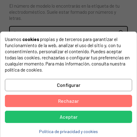
El número de modelo lo encontrarás en la etiqueta de tu
electrodoméstico. Suele estar formado por números y
letras.
Usamos
cookies
propias y de terceros para garantizar el
funcionamiento de la web, analizar el uso del sitio y, con tu
Dial horno Fagor, 4 funciones C20K013A1
consentimiento, personalizar el contenido. Puedes aceptar
todas las cookies, rechazarlas o configurar tus preferencias en
EDESA, 2H-105
cualquier momento. Para más información, consulta nuestra
política de cookies.
EDESA, 2H-130
EDESA, 2H-432B
Configurar
EDESA, 2H105901271350
EDESA, 2H115901271378
Rechazar
EDESA, 2H120901271403
Aceptar
EDESA, 2H130901271966
EDESA, 2HC105901271582
Política de privacidad y cookies