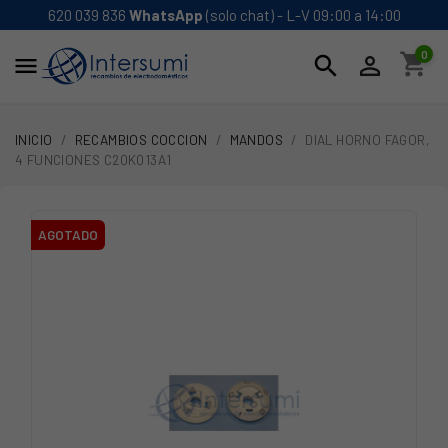
620 039 836
WhatsApp
(solo chat) - L-V 09:00 a 14:00
0
shopping_cart
search


INICIO
RECAMBIOS COCCION
MANDOS
DIAL HORNO FAGOR,
4 FUNCIONES C20K013A1
AGOTADO