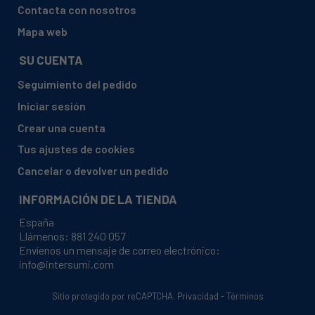
FAGOR, 2HS413B 2HS413B901014192
Contacta con nosotros
FAGOR, HF113B901111425
Mapa web
SU CUENTA
Seguimiento del pedido
Iniciar sesión
Crear una cuenta
Tus ajustes de cookies
Cancelar o devolver un pedido
INFORMACIÓN DE LA TIENDA
España
Llámenos:
881 240 057
Envíenos un mensaje de correo electrónico:
info@intersumi.com
Sitio protegido por reCAPTCHA.
Privacidad
-
Términos