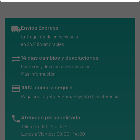
EDESA, 2HC115901271608
EDESA, 2HC115P901271822
EDESA, 2HC120901271635
local_shipping
Envíos Express
EDESA, 2HC120D901271939
Entrega rápida en península
EDESA, 2HC120IDB901271902
en 24/48h laborables
EDESA, 2HC120P901271859
sync_alt
14 días cambios y devoluciones
EDESA, 2HC130901272046
Cambios y devoluciones sencillos.
EDESA, 2HCG120P901272233
Más información
EDESA, 2HCS135901271779
credit_card
100% compra segura
EDESA, 2HCU120P
Paga con tarjeta, Bizum, Paypal o transferencia.
EDESA, 2HCU120P901272322
EDESA, EI24GIBBUT902271269
phone
Atención personalizada
EDESA, HSC120PB901272359
Teléfono: 881 240 057
FAGOR, 2H-113B
Lunes a Viernes: 09:00 - 14:00