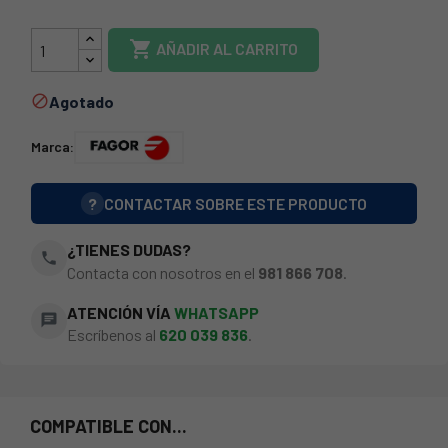
73FA0214

AÑADIR AL CARRITO
Agotado

Marca:
?
CONTACTAR SOBRE ESTE PRODUCTO
¿TIENES DUDAS?
phone
Contacta con nosotros en el
981 866 708
.
ATENCIÓN VÍA
WHATSAPP
chat
Escríbenos al
620 039 836
.
COMPATIBLE CON...