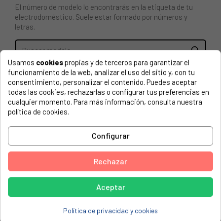
El número de modelo lo encontrarás en la etiqueta de tu
electrodoméstico. Suele estar formado por números y
letras.
Usamos
cookies
propias y de terceros para garantizar el
funcionamiento de la web, analizar el uso del sitio y, con tu
Mando Fagor, Brandt CCM000766
consentimiento, personalizar el contenido. Puedes aceptar
todas las cookies, rechazarlas o configurar tus preferencias en
FAGOR, 929010721
cualquier momento. Para más información, consulta nuestra
FAGOR, MW3-175
política de cookies.
FAGOR, MW3-175GN
Configurar
FAGOR, MW3-175N
FAGOR, MW3-176GN
Rechazar
FAGOR, MW3-245N
Aceptar
FAGOR, MW3176GN929010039
FAGOR, MW3176N929010066
Política de privacidad y cookies
FAGOR, MW3245GN929010078