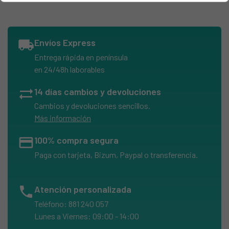
local_shipping
Envíos Express
Entrega rápida en península
en 24/48h laborables
sync_alt
14 días cambios y devoluciones
Cambios y devoluciones sencillos.
Más información
credit_card
100% compra segura
Paga con tarjeta, Bizum, Paypal o transferencia.
phone
Atención personalizada
Teléfono: 881 240 057
Lunes a Viernes: 09:00 - 14:00