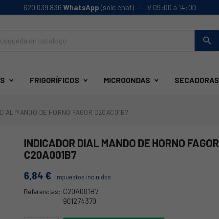
620 039 836
WhatsApp
(solo chat) - L-V 09:00 a 14:00
search
S
FRIGORÍFICOS
MICROONDAS
SECADORAS
 DIAL MANDO DE HORNO FAGOR C20A001B7
INDICADOR DIAL MANDO DE HORNO FAGO
C20A001B7
6,84 €
Impuestos incluidos
C20A001B7
Referencias:
901274370
73FA0087