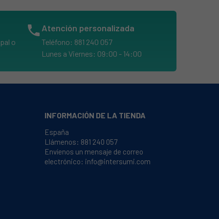
phone
Atención personalizada
pal o
Teléfono: 881 240 057
Lunes a Viernes: 09:00 - 14:00
INFORMACIÓN DE LA TIENDA
España
Llámenos:
881 240 057
Envíenos un mensaje de correo
electrónico:
info@intersumi.com