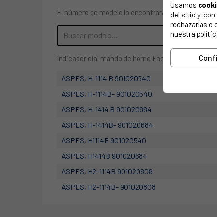
Usamos
cook
El número de modelo lo encontrarás en la etiqueta 
del sitio y, c
rechazarlas o 
nuestra polític
Conf
Indicador dial mando de horno Fagor
ASPES, H-1114 B 901020540
ASPES, H-1114B- 901020540
ASPES, H-1414 B 901020684
ASPES, H-1414B- 901020684
ASPES, H1114B 901020540
ASPES, H1414B 901020684
ASPES, H2-1114B 901020808
ASPES, H2-1114B- 901020808
ASPES, H2-1414 B 901020915