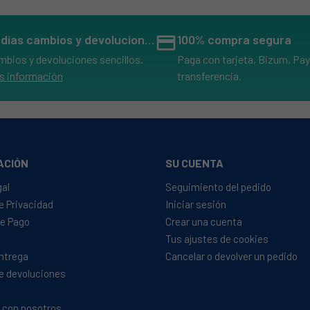
14 días cambios y devoluciones
credit_card
100% compra segura
mbios y devoluciones sencillos.
Paga con tarjeta, Bizum, Pay
s información
transferencia.
ACIÓN
SU CUENTA
gal
Seguimiento del pedido
de Privacidad
Iniciar sesión
e Pago
Crear una cuenta
Tus ajustes de cookies
Entrega
Cancelar o devolver un pedido
de devoluciones
 con nosotros