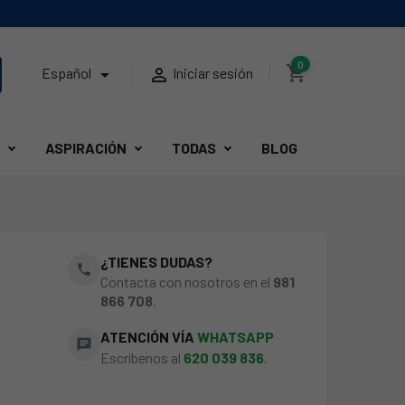
0
shopping_cart


Español
Iniciar sesión
ASPIRACIÓN
TODAS
BLOG
R
¿TIENES DUDAS?
phone
Contacta con nosotros en el
981
866 708
.
ATENCIÓN VÍA
WHATSAPP
chat
Escríbenos al
620 039 836
.