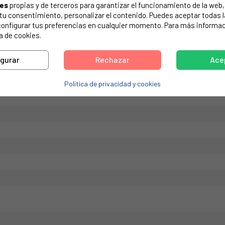
ies
propias y de terceros para garantizar el funcionamiento de la web, 
de tu electrodoméstico. Suele estar formado por números y letras.
on tu consentimiento, personalizar el contenido. Puedes aceptar todas 
configurar tus preferencias en cualquier momento. Para más informac
a de cookies.
igurar
Rechazar
Ace
Política de privacidad y cookies