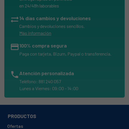
en 24/48h laborables
sync_alt
14 días cambios y devoluciones
Cambios y devoluciones sencillos.
Más información
credit_card
100% compra segura
Paga con tarjeta, Bizum, Paypal o transferencia.
phone
Atención personalizada
Teléfono: 881 240 057
Lunes a Viernes: 09:00 - 14:00
PRODUCTOS
Ofertas