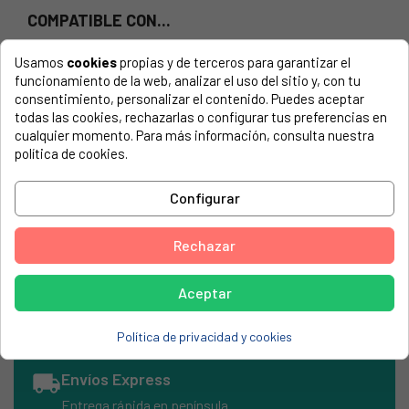
COMPATIBLE CON...
El número de modelo lo encontrarás en la etiqueta de tu
Usamos
cookies
propias y de terceros para garantizar el
electrodoméstico. Suele estar formado por números y
funcionamiento de la web, analizar el uso del sitio y, con tu
letras.
consentimiento, personalizar el contenido. Puedes aceptar
todas las cookies, rechazarlas o configurar tus preferencias en
cualquier momento. Para más información, consulta nuestra
política de cookies.
Dial mando Fagor 6 potencias
Configurar
ASPES, H-1410B
FAGOR, HA414EB
Rechazar
FAGOR, HC105
Aceptar
Política de privacidad y cookies
local_shipping
Envíos Express
Entrega rápida en península