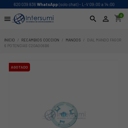
620 039 836
WhatsApp
(solo chat) - L-V 09:00 a 14:00
0
shopping_cart
search


INICIO
RECAMBIOS COCCION
MANDOS
DIAL MANDO FAGOR
6 POTENCIAS C20A006B6
AGOTADO