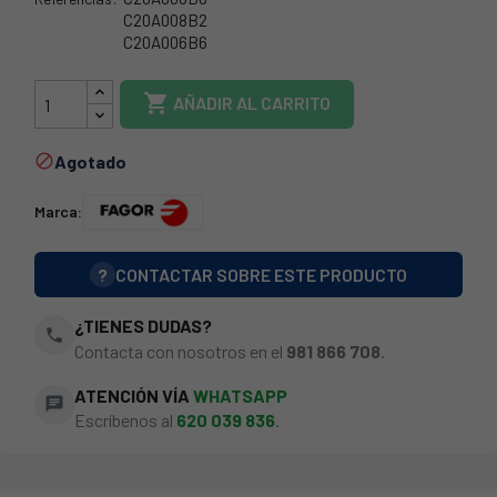
C20A008B2
C20A006B6
73FA0071

AÑADIR AL CARRITO
Agotado

Marca:
?
CONTACTAR SOBRE ESTE PRODUCTO
¿TIENES DUDAS?
phone
Contacta con nosotros en el
981 866 708
.
ATENCIÓN VÍA
WHATSAPP
chat
Escríbenos al
620 039 836
.