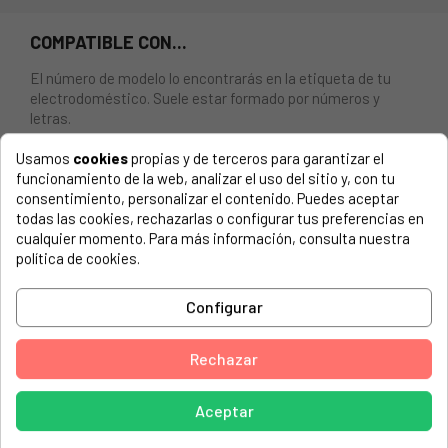
COMPATIBLE CON...
El número de modelo lo encontrarás en la etiqueta de tu
electrodoméstico. Suele estar formado por números y
letras.
Usamos
cookies
propias y de terceros para garantizar el
funcionamiento de la web, analizar el uso del sitio y, con tu
consentimiento, personalizar el contenido. Puedes aceptar
DIAL MANDO NEGRO HORNO FAGOR EDESA 6 potencias
todas las cookies, rechazarlas o configurar tus preferencias en
cualquier momento. Para más información, consulta nuestra
EDESA, 2CEP-31M BUT 902271857
política de cookies.
EDESA, 2CEP-31M NAT 902271866
Configurar
EDESA, 2EP-31M B NAT 902271571
EDESA, 2EP-31M TDF B 902271580
Rechazar
EDESA, 2EP-31M TDF N 902271599
Aceptar
EDESA, 2EP-31M X BUT 902271465
EDESA, 2EP-31M X NAT 902271483