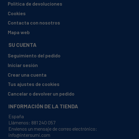
Política de devoluciones
EDESA, 2VEP-140TI 902272320
Cookies
EDESA, 2VEP-141 I 902271973
Contacta con nosotros
EDESA, 2VEP-141 R 902271982
Mapa web
EDESA, 2VEPD-140 I 902272053
SU CUENTA
EDESA, 2VEPG-140 PI 902272044
Seguimiento del pedido
EDESA, 2VEPU-140 PI 902272080
Iniciar sesión
EDESA, 2VGP-120 I 902272062
Crear una cuenta
EDESA, 2VPS-4 I 902271526
Tus ajustes de cookies
EDESA, 3VEP-132 S 902272918
Cancelar o devolver un pedido
EDESA, 3VEP-132 X 902272927
INFORMACIÓN DE LA TIENDA
EDESA, 3VEP-140 S 902272936
España
EDESA, 3VEP-140 X 902272945
Llámenos:
881 240 057
Envíenos un mensaje de correo electrónico:
EDESA, 3VEP-140T X 902272954
info@intersumi.com
EDESA, HSC-120 PLX 901272377