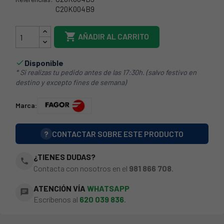
C20K004B9
73FA0210

AÑADIR AL CARRITO
Disponible

* Si realizas tu pedido antes de las 17:30h. (salvo festivo en
destino y excepto fines de semana)
Marca:
?
CONTACTAR SOBRE ESTE PRODUCTO
¿TIENES DUDAS?
phone
Contacta con nosotros en el
981 866 708
.
ATENCIÓN VÍA
WHATSAPP
chat
Escríbenos al
620 039 836
.