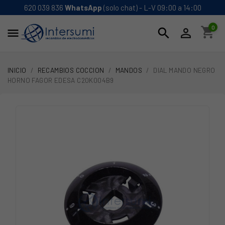
620 039 836
WhatsApp
(solo chat) - L-V 09:00 a 14:00
0
shopping_cart
search


INICIO
RECAMBIOS COCCION
MANDOS
DIAL MANDO NEGRO
HORNO FAGOR EDESA C20K004B9